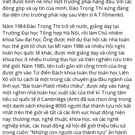
Viết được kính nể như một trường phái hàng đầu. Với các
đóng góp và uy tín của mình, Đào Trọng Thi xứng đáng
đại diện cho trường phái này sau Viện sĩ A.T.Fômenkô.
Năm 1984 Đào Trọng Thi trở về nước, giảng dạy tại
Trường Đại học Tổng hợp Hà Nội, rồi làm Chủ nhiệm
khoa Sau đại học. Ông được mới dự Đại hội các nhà toán
học thế giới tổ chức tại Mĩ năm 1986 và nhiều Hội nghị
toán học quốc tế khác, được mời giảng dạy và công tác
khoa học ở nhiều trường Đại học và Viện nghiên cứu trên
thế giới. Năm 1985, tên tuổi gắn với công trình của ông
được ghi vào Từ điển Bách khoa toàn thư toán học Liên
Xô với tư cách là một trong các chuyên gia đầu ngành của
lĩnh vực “Bài toán Platô nhiều chiều”, được xếp vào hàng
một nghìn nhà toán học xuất sắc của thế kỉ. Trung tâm
tiểu sử quốc tế ở Cambridge (Anh) đã lựa chọn ông trong
một danh sách khoảng 8000 người đạt thành tựu nổi bật
nhất trên thế giới về tất cả các lĩnh vực hoạt động hiện
nay: thương mại, nghệ thuật, khoa học, và các nghề
nghiệp khác, các hoạt động xã hội để giới thiệu tiểu sử
trong cuốn: “Những con người của thành tựu” ấn hành