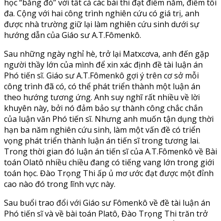
học “bằng đỏ” với tất cả các bài thi đạt điểm năm, điểm tối
đa. Cộng với hai công trình nghiên cứu có giá trị, anh
được nhà trường giữ lại làm nghiên cứu sinh dưới sự
hướng dẫn của Giáo sư A.T.Fômenkô.
Sau những ngày nghỉ hè, trở lại Matxcơva, anh đến gặp
người thầy lớn của mình để xin xác định đề tài luận án
Phó tiến sĩ. Giáo sư A.T.Fômenkô gợi ý trên cơ sở mỗi
công trình đã có, có thể phát triển thành một luận án
theo hướng tương ứng. Anh suy nghĩ rất nhiều về lời
khuyên này, bởi nó đảm bảo sự thành công chắc chắn
của luận văn Phó tiến sĩ. Nhưng anh muốn tận dụng thời
hạn ba năm nghiên cứu sinh, làm một vấn đề có triển
vọng phát triển thành luận án tiến sĩ trong tương lai.
Trong thời gian đó luận án tiến sĩ của A.T.Fômenkô về Bài
toán Olatô nhiều chiều đang có tiếng vang lớn trong giới
toán học. Đào Trọng Thi ấp ủ mơ ước đạt được một đỉnh
cao nào đó trong lĩnh vực này.
Sau buổi trao đổi với Giáo sư Fômenkô về đề tài luận án
Phó tiến sĩ và về bài toán Platô, Đào Trọng Thi trăn trở