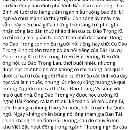
ra điều động dân đinh phủ Vĩnh Bảo đào con sông Thái
Bình về tưới cho hàng trăm ngàn mẫu ruộng bao đời bị
hạn và chua mặn của thuỷ triều. Con sông ấy ngày nay
vẫn chảy hiền hoà giữa những thôn làng trù phú, ghi
nhận công lao dẫn thuỷ nhập điền của cụ Đào Trọng Kì,
vì chỉ có cụ mới quần tụ được toàn phủ đào sông. Dòng
họ Đào Trọng còn nhiều người nổi tiếng hay chữ: Cụ Đào
Trọng Kình có tên trong bộ ba nổi tiếng của Bắc Hà, cụ
Đào Trọng Kì có tên trong Tứ Hổ Hải Dương. Đến đời
ông nội, cụ Đào Trọng Lan, thời buổi nhiễu nhương,
được học chữ nho nhưng không có chí hướng làm quan
dưới sự cai trị của người Pháp, cụ đi khắp các tỉnh vừa dạy
học vừa làm thuốc, nhưng lúc nào cụ cũng hướng về quê
hương. Người con trai thứ hai, Đào Trọng Vy sống với
mẹ ở quê nhà. Ông Đào Trọng Vy được học trường Kĩ
nghệ Hải Phòng, ra làm thư kí kế toán ở Sở mỏ Uông Bí,
sớm tham gia phong trào yêu nước, hội Truyền bá Quốc
ngữ. Ngày kháng chiến bùng nổ, ông tham gia Ban Tài
chính kháng chiến tỉnh Hải Dương, sau đó chuyển lên
khu Việt Bắc hoạt động trong ngành Thương nghiệp của