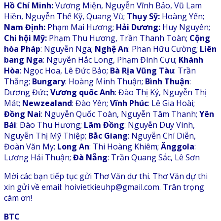
Hồ Chí Minh:
Vương Miện, Nguyễn Vĩnh Bảo, Vũ Lam
Hiền, Nguyễn Thế Kỹ, Quang Vũ;
Thụy Sỹ:
Hoàng Yến;
Nam Định:
Phạm Mai Hương;
Hải Dương:
Huy Nguyên;
Chi hội
Mỹ:
Phạm Thu Hương, Trần Thanh Toàn;
Cộng
hòa Pháp
: Nguyễn Nga;
Nghệ An
: Phan Hữu Cường;
Liên
bang Nga
: Nguyễn Hắc Long, Phạm Đình Cựu;
Khánh
Hòa
: Ngọc Hoa, Lê Đức Bảo;
Bà Rịa Vũng Tàu
: Trần
Thắng;
Bungary
: Hoàng Minh Thuận;
Bình Thuận
:
Dương Đức;
Vương quốc Anh
: Đào Thị Kỷ, Nguyễn Thị
Mát;
Newzealand
: Đào Yên;
Vĩnh Phúc
: Lê Gia Hoài;
Đồng Nai
: Nguyễn Quốc Toàn, Nguyễn Tâm Thanh;
Yên
Bái
: Đào Thu Hương;
Lâm Đồng
: Nguyễn Duy Vinh,
Nguyễn Thị Mỹ Thiệp;
Bắc Giang
: Nguyễn Chí Diễn,
Đoàn Văn My;
Long An
: Thi Hoàng Khiêm;
Ănggola
:
Lương Hải Thuận;
Đà Nẵng
: Trần Quang Sắc, Lê Sơn
Mời các bạn tiếp tục gửi Thơ Văn dự thi. Thơ Văn dự thi
xin gửi về email: hoivietkieuhp@gmail.com. Trân trọng
cám ơn!
BTC