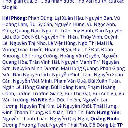
Thời gian qua, BTC đã nhận được Thơ Văn dự thi của các
tác giả:
Hải Phòng:
Phan Dũng, Lại Xuân Hậu, Nguyễn Ban, Vũ
Hoàng Lâm, Bùi Sỹ Căn, Nguyễn Hùng, Vũ Ngọc Anh,
Đặng Quang Đạo, Nga Lê, Trần Duy Hạnh, Đào Nguyên
Lịch, Bùi Đức Nội, Nguyễn Thị Hiền, Thúy Vinh, Quỳnh
Lê, Nguyễn Thị Nho, Lê Việt Hùng, Ngô Thị Mai Hà,
Vương Giao Tuyến, Hoàng Ngãi, Bùi Thế Đạt, Đoàn
Khương, Lê Trung Cường, Hoàng Văn Quyền, Nguyễn
Quang Hòa, Trần Vĩnh Hải, Nguyễn Mạnh Trí, Nguyễn
Sơn, Nguyễn Minh Dương, Mai Hồng Quang, Phan Giang
Sơn, Đào Nguyên Lịch, Nguyễn Đình Tâm, Nguyễn Xuân
Căn, Nguyễn Viết Minh, Phạm Văn Quá, Bùi Xuân Tuấn,
Ngân Lê, Hồng Giang, Bùi Hoàng Nam, Phạm Hoàng
Oanh, Lương Trường Giang, Bùi Thế Đạt, Bùi Anh Vụ, Vũ
Văn Trường;
Hà Nội:
Bùi Đức Thiêm, Nguyễn Lan
Hương, Nguyễn Thị Kim, Lê Nguyên Khôi, Thái Hưng,
Đinh Thành Trung, Đỗ Xuân, Trần Thị Bích;
Hưng Yên:
Nguyễn Thành Tuấn, Nguyễn Quý Nghi;
Quảng Ninh:
Dương Phượng Toại, Nguyễn Thái Phú, Đỗ Đồng Lệ;
TP