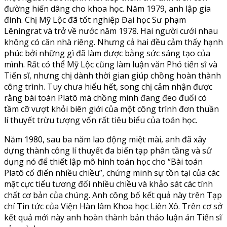
đường hiến dâng cho khoa học. Năm 1979, anh lập gia
đình. Chị Mỹ Lộc đã tốt nghiệp Đại học Sư phạm
Lêningrat và trở về nước năm 1978. Hai người cưới nhau
không có căn nhà riêng. Nhưng cả hai đều cảm thấy hạnh
phúc bởi những gì đã làm được bằng sức sáng tạo của
mình. Rất có thể Mỹ Lộc cũng làm luận văn Phó tiến sĩ và
Tiến sĩ, nhưng chị dành thời gian giúp chồng hoàn thành
công trình. Tuy chưa hiểu hết, song chị cảm nhận được
rằng bài toán Platô mà chồng mình đang đeo đuổi có
tầm cỡ vượt khỏi biên giới của một công trình đơn thuần
lí thuyết trừu tượng vốn rất tiêu biểu của toán học.
Năm 1980, sau ba năm lao động miệt mài, anh đã xây
dựng thành công lí thuyết đa biến tạp phân tầng và sử
dụng nó để thiết lập mô hình toán học cho “Bài toán
Platô cổ điển nhiều chiều”, chứng minh sự tồn tại của các
mặt cực tiểu tương đối nhiều chiều và khảo sát các tính
chất cơ bản của chúng. Anh công bố kết quả này trên Tạp
chí Tin tức của Viện Hàn lâm Khoa học Liên Xô. Trên cơ sở
kết quả mới này anh hoàn thành bản thảo luận án Tiến sĩ