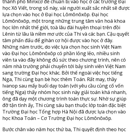
thành phố Minxcơ để chuẩn bị vào học ở các trường Đại
học Xô Viết, trong số này, vài người xuất sắc nhất sẽ được
lựa chọn vào học ở Đại học Lômônôxôp. Đại học
Lômônôxôp, một trong những trung tâm văn hoá khoa
học lớn nhất thế giới, toà lâu đài huyền thoại trên đồi
Lênin từ lâu là niềm mơ ước của Thi và các bạn. Cậu quyết
tâm phấn đấu để gihàn cơ hội được vào học ở đây.
Những năm trước, do việc lựa chọn học sinh Việt Nam
vào Đại học Lômônôxôp có phần lỏng lẻo, nhiều sinh
viên ta vào đây không đủ sức theo chương trình, nên có
năm nhà trường phải chuyển tới bảy sinh viên Việt Nam
sang trường Đại học khác. Bởi thế ngoài việc học tiếng
Nga, Thi cùng bạn bè học thêm Toán. Rất may, thầy
Ivanop sau mấy buổi dạy toán (với yêu cầu củng cố vốn
tiếng Nga) thấy nhóm học sinh này giải toán khá nhanh,
ông đã dạy một chương trình toán thực sự. Nhờ sự giúp
đỡ tận tình ấy, Thi cùng sáu bạn thuộc lớp toán đặc biệt
Trường Đại học Tổng hợp Hà Nội đã được lựa chọn vào
học Khoa Toán – Cơ Trường Đại học Lômônôxôp.
Bước chân vào năm học thứ ba, Thi quyết định theo học