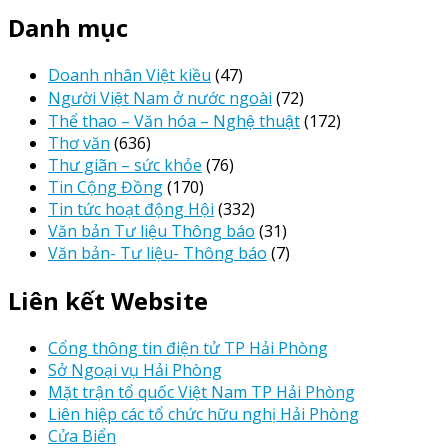
Danh mục
Doanh nhân Việt kiều
(47)
Người Việt Nam ở nước ngoài
(72)
Thể thao – Văn hóa – Nghệ thuật
(172)
Thơ văn
(636)
Thư giãn – sức khỏe
(76)
Tin Cộng Đồng
(170)
Tin tức hoạt động Hội
(332)
Văn bản Tư liệu Thông báo
(31)
Văn bản- Tư liệu- Thông báo
(7)
Liên kết Website
Cổng thông tin điện tử TP Hải Phòng
Sở Ngoại vụ Hải Phòng
Mặt trận tổ quốc Việt Nam TP Hải Phòng
Liên hiệp các tổ chức hữu nghị Hải Phòng
Cửa Biển