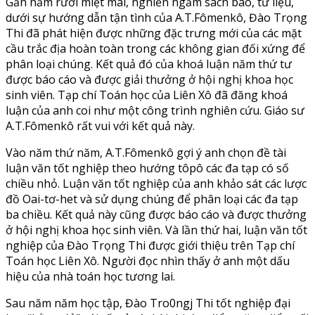
Gần năm rưỡi miệt mài, nghiền ngẫm sách báo, tư liệu,
dưới sự hướng dẫn tận tình của A.T.Fômenkô, Đào Trọng
Thi đã phát hiện được những đặc trưng mới của các mặt
cầu trắc địa hoàn toàn trong các không gian đối xứng để
phân loại chúng. Kết quả đó của khoá luận năm thứ tư
được báo cáo và được giải thưởng ở hội nghị khoa học
sinh viên. Tạp chí Toán học của Liên Xô đã đăng khoá
luận của anh coi như một công trình nghiên cứu. Giáo sư
A.T.Fômenkô rất vui với kết quả này.
Vào năm thứ năm, A.T.Fômenkô gợi ý anh chọn đề tài
luận văn tốt nghiệp theo hướng tôpô các đa tạp có số
chiều nhỏ. Luận văn tốt nghiệp của anh khảo sát các lược
đồ Oai-tơ-het và sử dụng chúng để phân loại các đa tạp
ba chiều. Kết quả này cũng được báo cáo và được thưởng
ở hội nghị khoa học sinh viên. Và lần thứ hai, luận văn tốt
nghiệp của Đào Trọng Thi được giới thiệu trên Tạp chí
Toán học Liên Xô. Người đọc nhìn thấy ở anh một dấu
hiệu của nhà toán học tương lai.
Sau năm năm học tập, Đào Tro0ngj Thi tốt nghiệp đại