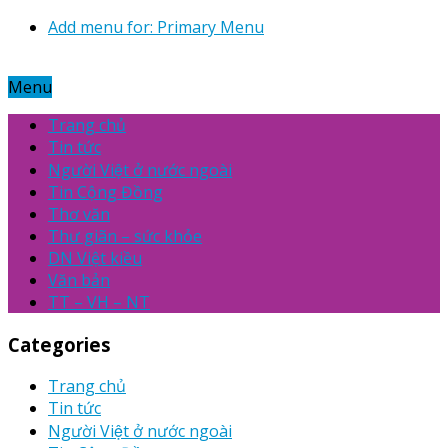
Add menu for: Primary Menu
Menu
Trang chủ
Tin tức
Người Việt ở nước ngoài
Tin Cộng Đồng
Thơ văn
Thư giãn – sức khỏe
DN Việt kiều
Văn bản
TT – VH – NT
Categories
Trang chủ
Tin tức
Người Việt ở nước ngoài