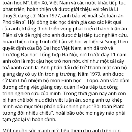
toán học Mĩ, Liên Xô, Việt Nam và các nước khác tiếp tục
phát triển, hoàn thiện và được giới thiệu với tên là Lí
thuyết dạng cỡ. Năm 1977, anh bảo vệ xuất sắc luận án
Phó tiến sĩ. Hội đồng bác học đánh giá cao các kết quả
của anh, khẳng định triển vọng phát triển thành luận án
Tiến sĩ và đề nghị cho anh được ở lại tiếp tục nghiên cứu,
hoàn thiện công trình để bảo vệ học vị Tiến sĩ. Song theo
quyết định của Bộ Đại học Việt Nam, anh đã trở về
Trường Đại học Tổng hợp Hà Nội, nơi trước đây 11 năm
anh còn là một cậu học trò non nớt, chỉ như một cái cây
toả xanh cành lá. Anh phấn đấu để trở thành một cán bộ
giảng dạy có uy tín tron g trường. Năm 1979, anh được
cử làm Chủ nhiệm bộ môn Hình học – Tôpô. Anh vừa đảm
đương công việc giảng dạy, quản lí vừa tiếp tục công
trình nghiên cứu của mình. Trong thời gian này anh còn
bị hạn chế bởi mục đích viết luận án, song anh tự khép
mình vào mục tiêu phấn đấu chinh phục “Bài toán Platô
tương đối nhiều chiều”, hoài bão ước mơ ngày nào phải
tạm gác lại vì hoàn cảnh.
Một nguồn sức mạnh mới tiếp thêm cho anh trên con