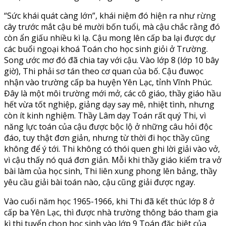
“Sức khái quát càng lớn”, khái niệm đó hiện ra như rừng
cây trước mắt cậu bé mười bốn tuổi, mà cậu chắc rằng đó
còn ẩn giấu nhiều kì lạ. Cậu mong lên cấp ba lại được dự
các buổi ngoại khoá Toán cho học sinh giỏi ở Trường.
Song ước mơ đó đã chia tay với cậu. Vào lớp 8 (lớp 10 bây
giờ), Thi phải sơ tán theo cơ quan của bố. Cậu đuwọc
nhận vào trường cấp ba huyện Yên Lạc, tỉnh Vĩnh Phúc.
Đây là một môi trường mới mở, các cô giáo, thầy giáo hầu
hết vừa tốt nghiệp, giảng dạy say mê, nhiệt tình, nhưng
còn ít kinh nghiệm. Thầy Lâm dạy Toán rất quý Thi, vì
năng lực toán của cậu được bộc lộ ở những câu hỏi độc
đáo, tuy thật đơn giản, nhưng từ thời đi học thầy cũng
không để ý tới. Thi không có thói quen ghi lời giải vào vở,
vì cậu thấy nó quá đơn giản. Mỗi khi thầy giáo kiểm tra vở
bài làm của học sinh, Thi liên xung phong lên bảng, thầy
yêu cầu giải bài toán nào, cậu cũng giải được ngay.
Vào cuối năm học 1965-1966, khi Thi đã kết thúc lớp 8 ở
cấp ba Yên Lạc, thì được nhà trường thông báo tham gia
kì thi tuyển chọn học sinh vào lớp 9 Toán đặc biệt của