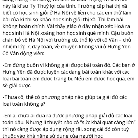
này là kĩ sư Ty Thuỷ lợi của tỉnh. Trường cấp hai thị xã
biết có học sinh giỏi ở Hà Nội về liền cho các em thử làm
bài của kì thi sơ khảo học sinh giỏi thị xã. Thi làm bài
không hoàn chỉnh. Vài thầy giáo ở đây nhận xét: Hoá ra
học sinh Hà Nội xoàng hơn học sinh quê mình. Cậu buồn
chán bỏ về Hà Nội với trường cũ, thổ lộ với cô Vân – chủ
nhiệm lớp 7, dạy toán, về chuyện không vui ở Hưng Yên.
Cô Vân động viên:
-Em đừng buồn vì không giải được bài toán đó. Các bạn ở
Hưng Yên đã được luyện các dạng bài toán khác với các
loại bài toán em được trang bị. Nếu em được học qua, em
sẽ giải được.
-Thưa cô, thế có phương pháp nào giúp ta giải đử các
loại toán không ạ?
-Em ạ, chưa ai đưa ra được phương pháp giải đủ các loại
toán đâu. Nhưng lí thuyết nào có “sức khái quát càng lớn”
thì nó càng được áp dụng rộng rãi, song cái đó còn tuỳ
thuộc vào khả năng sử dụng của người học.