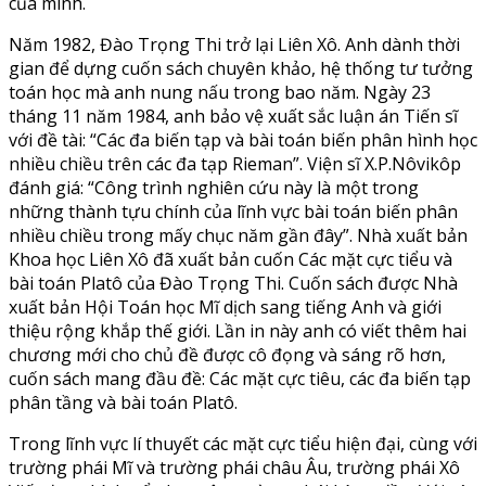
của mình.
Năm 1982, Đào Trọng Thi trở lại Liên Xô. Anh dành thời
gian để dựng cuốn sách chuyên khảo, hệ thống tư tưởng
toán học mà anh nung nấu trong bao năm. Ngày 23
tháng 11 năm 1984, anh bảo vệ xuất sắc luận án Tiến sĩ
với đề tài: “Các đa biến tạp và bài toán biến phân hình học
nhiều chiều trên các đa tạp Rieman”. Viện sĩ X.P.Nôvikôp
đánh giá: “Công trình nghiên cứu này là một trong
những thành tựu chính của lĩnh vực bài toán biến phân
nhiều chiều trong mấy chục năm gần đây”. Nhà xuất bản
Khoa học Liên Xô đã xuất bản cuốn Các mặt cực tiểu và
bài toán Platô của Đào Trọng Thi. Cuốn sách được Nhà
xuất bản Hội Toán học Mĩ dịch sang tiếng Anh và giới
thiệu rộng khắp thế giới. Lần in này anh có viết thêm hai
chương mới cho chủ đề được cô đọng và sáng rõ hơn,
cuốn sách mang đầu đề: Các mặt cực tiêu, các đa biến tạp
phân tầng và bài toán Platô.
Trong lĩnh vực lí thuyết các mặt cực tiểu hiện đại, cùng với
trường phái Mĩ và trường phái châu Âu, trường phái Xô