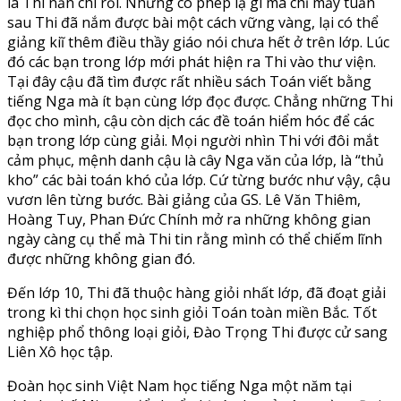
là Thi nản chí rồi. Nhưng có phép lạ gì mà chỉ mấy tuần
sau Thi đã nắm được bài một cách vững vàng, lại có thể
giảng kiĩ thêm điều thầy giáo nói chưa hết ở trên lớp. Lúc
đó các bạn trong lớp mới phát hiện ra Thi vào thư viện.
Tại đây cậu đã tìm được rất nhiều sách Toán viết bằng
tiếng Nga mà ít bạn cùng lớp đọc được. Chẳng những Thi
đọc cho mình, cậu còn dịch các đề toán hiểm hóc để các
bạn trong lớp cùng giải. Mọi người nhìn Thi với đôi mắt
cảm phục, mệnh danh cậu là cây Nga văn của lớp, là “thủ
kho” các bài toán khó của lớp. Cứ từng bước như vậy, cậu
vươn lên từng bước. Bài giảng của GS. Lê Văn Thiêm,
Hoàng Tuy, Phan Đức Chính mở ra những không gian
ngày càng cụ thể mà Thi tin rằng mình có thể chiếm lĩnh
được những không gian đó.
Đến lớp 10, Thi đã thuộc hàng giỏi nhất lớp, đã đoạt giải
trong kì thi chọn học sinh giỏi Toán toàn miền Bắc. Tốt
nghiệp phổ thông loại giỏi, Đào Trọng Thi được cử sang
Liên Xô học tập.
Đoàn học sinh Việt Nam học tiếng Nga một năm tại