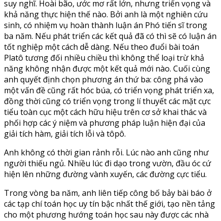
suy nghĩ. Hoài bão, ước mơ rất lớn, nhưng triển vọng và
khả năng thực hiện thế nào. Bởi anh là một nghiên cứu
sinh, có nhiệm vụ hoàn thành luận án Phó tiến sĩ trong
ba năm. Nếu phát triển các kết quả đã có thì sẽ có luận án
tốt nghiệp một cách dễ dàng. Nếu theo đuổi bài toán
Platô tương đối nhiều chiều thì không thể loại trừ khả
năng không nhận được một kết quả mới nào. Cuối cùng
anh quyết định chọn phương án thứ ba: công phá vào
một vấn đề cũng rất hóc búa, có triển vọng phát triển xa,
đồng thời cũng có triển vọng trong lí thuyết các mặt cực
tiểu toàn cục một cách hữu hiệu trên cơ sở khai thác và
phối hợp các ý niệm và phương pháp luận hiện đại của
giải tích hàm, giải tích lỗi và tôpô.
Anh không có thời gian rảnh rỗi. Lúc nào anh cũng như
người thiếu ngủ. Nhiều lúc đi dạo trong vườn, đầu óc cứ
hiện lên những đường vành xuyến, các đường cực tiểu.
Trong vòng ba năm, anh liên tiếp công bố bảy bài báo ở
các tạp chí toán học uy tín bậc nhất thế giới, tạo nền tảng
cho một phương hướng toán học sau này được các nhà