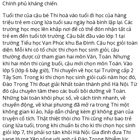
Chính phủ kháng chiến.
Tuổi thơ của cậu bé Thi hoà vào tuổi đi học của hàng
triệu trẻ em cùng lứa tuổi sau ngày hoà bình lập lại. Các
trường học mọc lên khắp nơi để có thể đón nhận tất cả
trẻ em đến tuổi tới trường. Cậu bắt đầu vào lớp 1 tại
trường Tiểu học Vạn Phúc khu Ba Đình. Cậu học giỏi toàn
diện. Mỗi khi có tổ chức thi chọn học sinh giỏi, cậu
thường được cử tham gian hai môn Văn, Toán. Nhưng
khi hai môn thi cùng buổi, cậu mới chọn môn Toán. Vào
lớp 5 (lớp 6 bây giờ), Thi chuyển về học tại Trường cấp 2
Tây Sơn. Trong kì thi chọn học sinh giỏi cuối năm học đó,
Đào Trọng Thi đoạt giải Nhất toàn thành phố Hà Nội. Từ
đó cậu chuyên tâm theo các buổi bồi dưỡng về Toán.
Những bài toán khôi phục số, về cách tính nhanh, về
chuyển động, về khai phương đã mở ra trong Thi một
không gian kì ảo, hấp dẫn chẳng kém gì không gian của
truyện cổ tích. Thật thiệt thòi cho Thi cũng như bao trẻ
cùng lứa tuổi, trong khi chuẩn bị cho kì thi chọn học sinh
giỏi lớp 7, thì phải sơ tán khỏi Hà Nội. Gia đình đưa Thi
sang Hưng Yên sống với anh cả Đào Trọng Nhiễm lúc