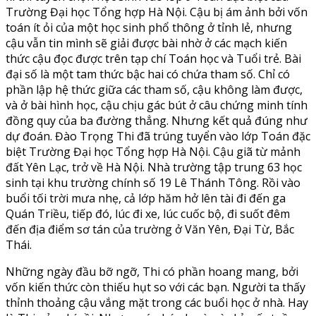
Trường Đại học Tổng hợp Hà Nội. Cậu bị ám ảnh bởi vốn
toán ít ỏi của một học sinh phổ thông ở tỉnh lẻ, nhưng
cậu vẫn tin mình sẽ giải được bài nhờ ở các mạch kiến
thức cậu đọc được trên tạp chí Toán học và Tuổi trẻ. Bài
đại số là một tam thức bậc hai có chứa tham số. Chỉ có
phần lập hệ thức giữa các tham số, cậu không làm được,
và ở bài hình học, cậu chịu gác bút ở câu chứng minh tính
đồng quy của ba đường thẳng. Nhưng kết quả đúng như
dự đoán. Đào Trọng Thi đã trúng tuyển vào lớp Toán đặc
biệt Trường Đại học Tổng hợp Hà Nội. Cậu giã từ mảnh
đất Yên Lạc, trở về Hà Nội. Nhà trường tập trung 63 học
sinh tại khu trường chính số 19 Lê Thánh Tông. Rồi vào
buổi tối trời mưa nhẹ, cả lớp hăm hở lên tài đi đến ga
Quán Triều, tiếp đó, lúc đi xe, lúc cuốc bộ, đi suốt đêm
đến địa điểm sơ tán của trường ở Văn Yên, Đại Từ, Bắc
Thái.
Những ngày đầu bỡ ngỡ, Thi có phần hoang mang, bởi
vốn kiến thức còn thiếu hụt so với các bạn. Người ta thấy
thỉnh thoảng cậu vắng mặt trong các buổi học ở nhà. Hay