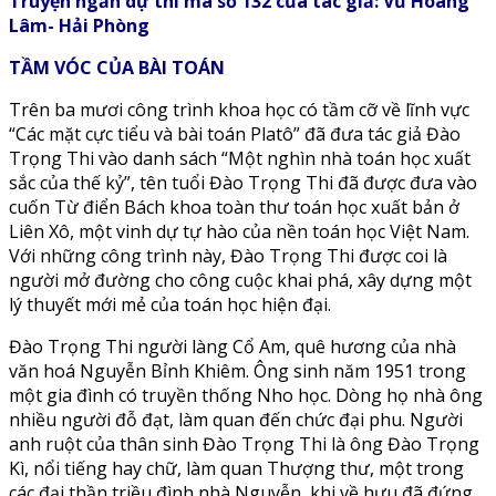
Truyện ngắn dự thi mã số 132 của tác giả: Vũ Hoàng
Lâm- Hải Phòng
TẦM VÓC CỦA BÀI TOÁN
Trên ba mươi công trình khoa học có tầm cỡ về lĩnh vực
“Các mặt cực tiểu và bài toán Platô” đã đưa tác giả Đào
Trọng Thi vào danh sách “Một nghìn nhà toán học xuất
sắc của thế kỷ”, tên tuổi Đào Trọng Thi đã được đưa vào
cuốn Từ điển Bách khoa toàn thư toán học xuất bản ở
Liên Xô, một vinh dự tự hào của nền toán học Việt Nam.
Với những công trình này, Đào Trọng Thi được coi là
người mở đường cho công cuộc khai phá, xây dựng một
lý thuyết mới mẻ của toán học hiện đại.
Đào Trọng Thi người làng Cổ Am, quê hương của nhà
văn hoá Nguyễn Bỉnh Khiêm. Ông sinh năm 1951 trong
một gia đình có truyền thống Nho học. Dòng họ nhà ông
nhiều người đỗ đạt, làm quan đến chức đại phu. Người
anh ruột của thân sinh Đào Trọng Thi là ông Đào Trọng
Kì, nổi tiếng hay chữ, làm quan Thượng thư, một trong
các đại thần triều đình nhà Nguyễn, khi về hưu đã đứng