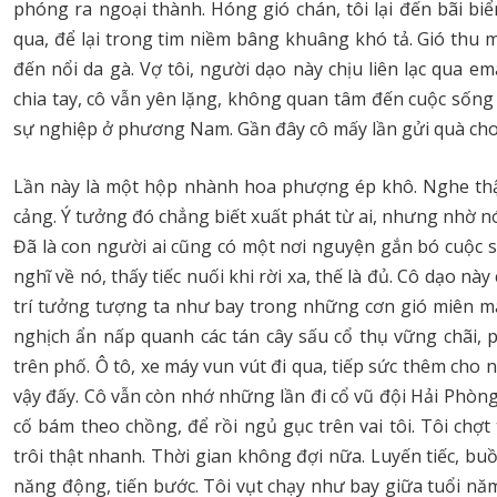
phóng ra ngoại thành. Hóng gió chán, tôi lại đến bãi bi
qua, để lại trong tim niềm bâng khuâng khó tả. Gió thu 
đến nổi da gà. Vợ tôi, người dạo này chịu liên lạc qua e
chia tay, cô vẫn yên lặng, không quan tâm đến cuộc sống c
sự nghiệp ở phương Nam. Gần đây cô mấy lần gửi quà cho 
Lần này là một hộp nhành hoa phượng ép khô. Nghe thật 
cảng. Ý tưởng đó chẳng biết xuất phát từ ai, nhưng nhờ nó
Đã là con người ai cũng có một nơi nguyện gắn bó cuộc 
nghĩ về nó, thấy tiếc nuối khi rời xa, thế là đủ. Cô dạo n
trí tưởng tượng ta như bay trong những cơn gió miên man
nghịch ẩn nấp quanh các tán cây sấu cổ thụ vững chãi, 
trên phố. Ô tô, xe máy vun vút đi qua, tiếp sức thêm cho 
vậy đấy. Cô vẫn còn nhớ những lần đi cổ vũ đội Hải Phòn
cố bám theo chồng, để rồi ngủ gục trên vai tôi. Tôi chợ
trôi thật nhanh. Thời gian không đợi nữa. Luyến tiếc, b
năng động, tiến bước. Tôi vụt chạy như bay giữa tuổi n