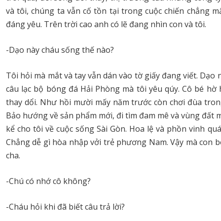
và tôi, chúng ta vẫn cố tồn tại trong cuộc chiến chẳng m
đáng yêu. Trên trời cao anh có lẽ đang nhìn con và tôi.
-Dạo này cháu sống thế nào?
Tôi hỏi mà mắt và tay vẫn dán vào tờ giấy đang viết. Dạo n
câu lạc bộ bóng đá Hải Phòng mà tôi yêu qúy. Cô bé hờ h
thay dổi. Như hồi mười mấy năm trước còn chơi đùa tron
Bảo hướng về sản phẩm mới, đi tìm đam mê và vùng đất m
kể cho tôi về cuộc sống Sài Gòn. Hoa lệ và phồn vinh qu
Chẳng dễ gì hòa nhập vởi trẻ phương Nam. Vậy mà con bé 
cha.
-Chú có nhớ cô không?
-Cháu hỏi khi đã biết câu trả lời?