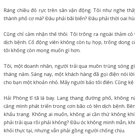
Ráng chiều đỏ rực trên sân vận động. Tôi như nghe thấy
thành phố cơ mà? Đâu phải bãi biển? Đâu phải thời oai hùn
Cũng chỉ cảm nhận thế thôi. Tôi trông ra ngoài thảm cỏ 
dịch bệnh. Cổ động viên không còn tụ họp, trống dong cờ
tôi không còn mong muốn gì hơn.
Tôi, một doanh nhân, người trải qua muôn trùng sóng gió
tháng năm. Sáng nay, một khách hàng đã gọi điện nói lời
cho bạn một khoản nhỏ. Mấy người bảo tôi điên. Cũng kệ t
Hải Phòng tĩ tã lá bay. Lang thang đường phố, không n
căng mình phát triển trong cơn bão có tên dịch bệnh. Bê
khẩu trang. Không ai muốn, không ai cần thứ không khí đ
phải trải qua rồi phải không? Đầu óc không minh mẫn, kh
khỏi thực tại, nhưng vẫn phải gồng người chống chịu.