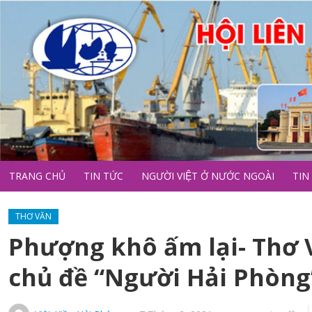
TRANG CHỦ
TIN TỨC
NGƯỜI VIỆT Ở NƯỚC NGOÀI
TIN
THƠ VĂN
Phượng khô ấm lại- Thơ V
chủ đề “Người Hải Phòng