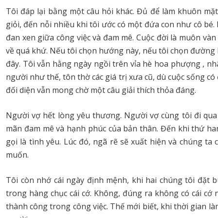
Tôi đáp lại bằng một câu hỏi khác. Đủ để làm khuôn mặt
giỏi, đến nỗi nhiều khi tôi ước có một đứa con như cô bé.
đan xen giữa công việc và đam mê. Cuộc đời là muôn vàn ng
về quá khứ. Nếu tôi chọn hướng này, nếu tôi chọn đường k
đây. Tôi vẫn hằng ngày ngồi trên vỉa hè hoa phượng , nhâ
người như thế, tôn thờ các giá trị xưa cũ, dù cuộc sống có
đối diện vẫn mong chờ một câu giải thích thỏa đáng.
Người vợ hết lòng yêu thương. Người vợ cùng tôi đi qua
mãn đam mê và hạnh phúc của bản thân. Đến khi thứ ham 
gọi là tình yêu. Lúc đó, ngã rẽ sẽ xuất hiện và chúng 
muốn.
Tôi còn nhớ cái ngày định mệnh, khi hai chúng tôi đặt 
trong hàng chục cái cớ. Không, đúng ra không có cái cớ 
thành công trong công việc. Thế mới biết, khi thời gian 