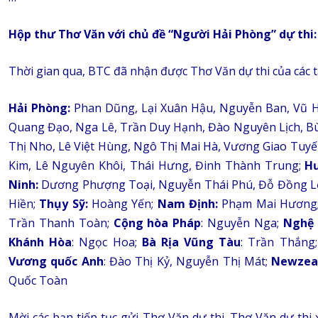
Hộp thư Thơ Văn với chủ đề “Người Hải Phòng” dự thi:
Thời gian qua, BTC đã nhận được Thơ Văn dự thi của các tá
Hải Phòng:
Phan Dũng, Lại Xuân Hậu, Nguyễn Ban, Vũ 
Quang Đạo, Nga Lê, Trần Duy Hạnh, Đào Nguyên Lịch, Bù
Thị Nho, Lê Việt Hùng, Ngô Thị Mai Hà, Vương Giao Tuyế
Kim, Lê Nguyên Khôi, Thái Hưng, Đinh Thành Trung;
H
Ninh:
Dương Phượng Toại, Nguyễn Thái Phú, Đỗ Đồng L
Hiền;
Thụy Sỹ:
Hoàng Yến;
Nam Định:
Phạm Mai Hương
Trần Thanh Toàn;
Cộng hòa Pháp
: Nguyễn Nga;
Nghệ
Khánh Hòa
: Ngọc Hoa;
Bà Rịa Vũng Tàu
: Trần Thắng
Vương quốc Anh
: Đào Thị Kỷ, Nguyễn Thị Mát;
Newzea
Quốc Toàn
Mời các bạn tiếp tục gửi Thơ Văn dự thi. Thơ Văn dự thi