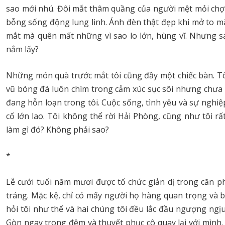
sao mới nhú. Đôi mắt thâm quầng của người mệt mỏi chợt
bỗng sống động lung linh. Ánh đèn thật đẹp khi mở to mắt
mắt mà quên mất những vì sao lo lớn, hùng vĩ. Nhưng sao
nắm lấy?
Những món quà trước mắt tôi cũng đầy một chiếc bàn. Tôi
vũ bóng đá luôn chìm trong cảm xúc sục sôi nhưng chưa 
đang hỗn loạn trong tôi. Cuộc sống, tình yêu và sự nghiệ
cố lớn lao. Tôi không thể rời Hải Phòng, cũng như tôi r
làm gì đó? Không phải sao?
*
Lễ cưới tuổi năm mươi được tổ chức giản dị trong căn p
tráng. Mặc kệ, chỉ có mấy người họ hàng quan trọng và 
hỏi tôi như thế và hai chúng tôi đều lắc đầu ngượng ngị
Gòn ngay trong đêm và thuyết phục cô quay lại với mình.