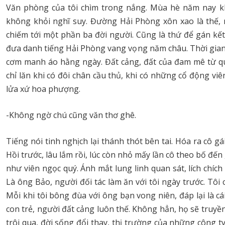
Văn phòng của tôi chìm trong nắng. Mùa hè năm nay k
không khỏi nghĩ suy. Đường Hải Phòng xôn xao là thế, n
chiếm tới một phần ba đời người. Cũng là thứ để gán k
đưa danh tiếng Hải Phòng vang vọng năm châu. Thời gian tr
cơm manh áo hằng ngày. Đất cảng, đất của đam mê từ quá
chỉ lăn khi có đôi chân cầu thủ, khi có những cổ động 
lửa xứ hoa phượng.
-Không ngờ chú cũng văn thơ ghê.
Tiếng nói tinh nghịch lại thánh thót bên tai. Hóa ra cô g
Hồi trước, lâu lắm rồi, lúc còn nhỏ mấy lần cô theo bố đ
như viên ngọc quý. Ánh mắt lung linh quan sát, lích chíc
Là ông Bảo, người đối tác làm ăn với tôi ngày trước. Tôi
Mỗi khi tôi bông đùa với ông bạn vong niên, đáp lại là c
con trẻ, người đất cảng luôn thế. Không hẳn, họ sẽ truyề
trôi qua, đời sống đổi thay, thị trường của những công t