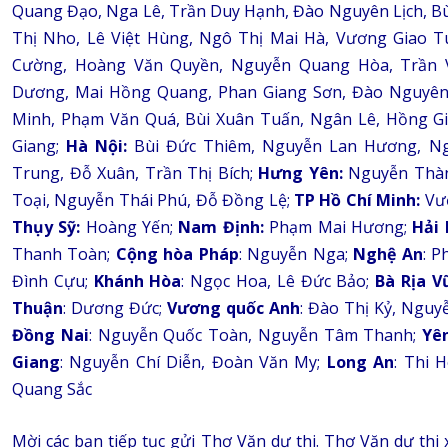
Quang Đạo, Nga Lê, Trần Duy Hạnh, Đào Nguyên Lịch, Bù
Thị Nho, Lê Việt Hùng, Ngô Thị Mai Hà, Vương Giao T
Cường, Hoàng Văn Quyền, Nguyễn Quang Hòa, Trần V
Dương, Mai Hồng Quang, Phan Giang Sơn, Đào Nguyên 
Minh, Phạm Văn Quá, Bùi Xuân Tuấn, Ngân Lê, Hồng 
Giang;
Hà Nội:
Bùi Đức Thiêm, Nguyễn Lan Hương, Ngu
Trung, Đỗ Xuân, Trần Thị Bích;
Hưng Yên:
Nguyễn Thàn
Toại, Nguyễn Thái Phú, Đỗ Đồng Lệ;
TP Hồ Chí Minh:
Vươ
Thụy Sỹ:
Hoàng Yến;
Nam Định:
Phạm Mai Hương;
Hải
Thanh Toàn;
Cộng hòa Pháp
: Nguyễn Nga;
Nghệ An
: 
Đình Cựu;
Khánh Hòa
: Ngọc Hoa, Lê Đức Bảo;
Bà Rịa V
Thuận
: Dương Đức;
Vương quốc Anh
: Đào Thị Kỷ, Nguy
Đồng Nai
: Nguyễn Quốc Toàn, Nguyễn Tâm Thanh;
Yê
Giang
: Nguyễn Chí Diễn, Đoàn Văn My;
Long An
: Thi 
Quang Sắc
Mời các bạn tiếp tục gửi Thơ Văn dự thi. Thơ Văn dự thi