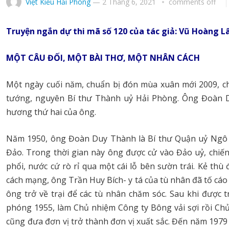
Việt Kiều Hải Phòng
—
2 Tháng 6, 2021
comments off
Truyện ngắn dự thi mã số 120 của tác giả: Vũ Hoàng 
MỘT CÂU ĐỐI, MỘT BÀI THƠ, MỘT NHÂN CÁCH
Một ngày cuối năm, chuẩn bị đón mùa xuân mới 2009, 
tướng, nguyên Bí thư Thành uỷ Hải Phòng. Ông Đoàn 
hương thứ hai của ông.
Năm 1950, ông Đoàn Duy Thành là Bí thư Quận uỷ Ngô Q
Đảo. Trong thời gian này ông được cử vào Đảo uỷ, chiến
phổi, nước cứ rò rỉ qua một cái lỗ bên sườn trái. Kẻ thù
cách mạng, ông Trần Huy Bích- y tá của tù nhân đã tố cáo
ông trở về trại để các tù nhân chăm sóc. Sau khi được t
phóng 1955, làm Chủ nhiệm Công ty Bông vải sợi rồi Chủ
cũng đưa đơn vị trở thành đơn vị xuất sắc. Đến năm 197