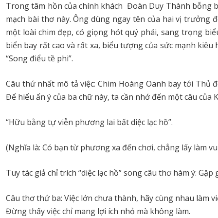
Trong tâm hồn của chính khách Đoàn Duy Thành bỗng bật 
mạch bài thơ này. Ông dùng ngay tên của hai vị trưởng đ
một loài chim đẹp, có giọng hót quý phái, sang trọng bi
biển bay rất cao và rất xa, biểu tượng của sức mạnh kiêu
“Song điểu tề phi”.
Câu thứ nhất mô tả việc: Chim Hoàng Oanh bay tới Thủ đô 
Để hiểu ẩn ý của ba chữ này, ta cần nhớ đến một câu của
“Hữu bằng tự viễn phương lai bất diệc lạc hồ”.
(Nghĩa là: Có bạn từ phương xa đến chơi, chẳng lấy làm vui
Tuy tác giả chỉ trích “diệc lạc hồ” song câu thơ hàm ý: Gặ
Câu thơ thứ ba: Việc lớn chưa thành, hãy cùng nhau làm v
Đừng thấy việc chỉ mang lợi ích nhỏ mà không làm.