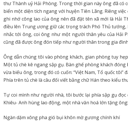
thư Thành uỷ Hải Phòng. Trong thời gian này ông đã có c
biển một diện tích ngang với huyện Tiên Lãng. Riêng việ
ghi nhớ công lao của ông nên đã đặt tên xã mới là Hả
điều lên Trung ương giữ các trọng trách Phó Thủ tướng,
nhắc tới ông, coi ông như một người thân yêu của Hải 
cũng đã được ông đón tiếp như người thân trong gia đình
Ông dẫn chúng tôi vào phòng khách, gian phòng tuy hẹp 
Một tủ chè kê ngang sập gụ. Bàn ghế phòng khách đóng bằ
vừa biếu ông, trong đó có cuốn: “Việt Nam, Tổ quốc tôi” đ
Phía trên tủ chè là câu đối viết bằng chữ Hán theo kiểu t
Tự coi mình như người nhà, tôi bước lại phía sập gụ đọc 
Khiêu- Anh hùng lao động, một nhà văn hoá lớn tặng ông
Ngàn dặm xông pha gió bụi khôn mờ gương chính khí