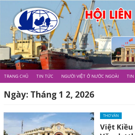
TRANG CHỦ
TIN TỨC
NGƯỜI VIỆT Ở NƯỚC NGOÀI
TIN
Ngày:
Tháng 1 2, 2026
THƠ VĂN
Việt Kiều