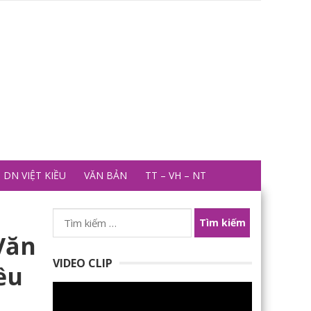
DN VIỆT KIỀU
VĂN BẢN
TT – VH – NT
Tìm
kiếm
Văn
cho:
VIDEO CLIP
ều