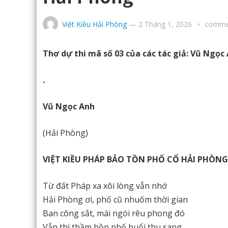
Việt Kiều Hải Phòng
—
2 Tháng 1, 2026
commen
Thơ dự thi mã số 03 của các tác giả: Vũ Ngọ
.
Vũ Ngọc Anh
(Hải Phòng)
VIỆT KIỀU PHÁP BẢO TỒN PHỐ CỔ HẢI PHÒNG
Từ đất Pháp xa xôi lòng vẫn nhớ
Hải Phòng ơi, phố cũ nhuốm thời gian
Ban công sắt, mái ngói rêu phong đó
Vẫn thì thầm hồn phố buổi thu sang