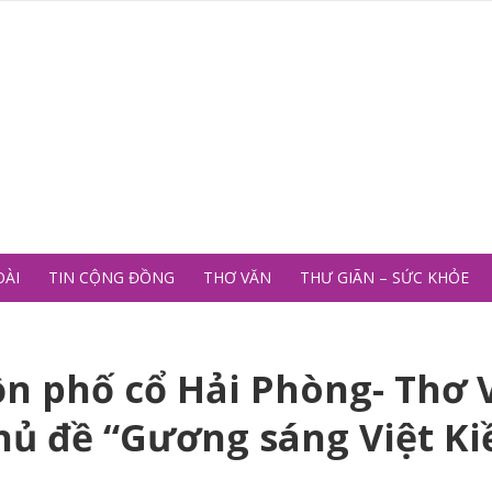
OÀI
TIN CỘNG ĐỒNG
THƠ VĂN
THƯ GIÃN – SỨC KHỎE
ồn phố cổ Hải Phòng- Thơ 
chủ đề “Gương sáng Việt Ki