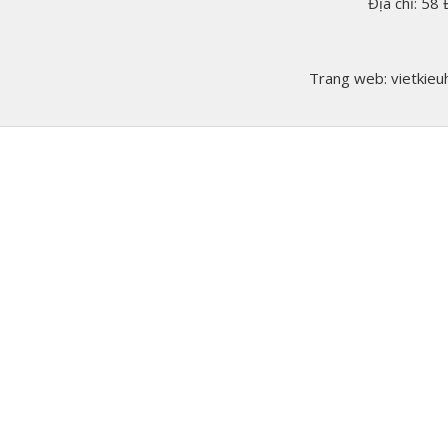
Địa chỉ: 58
Trang web: vietkieuh