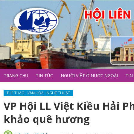
TRANG CHỦ
TIN TỨC
NGƯỜI VIỆT Ở NƯỚC NGOÀI
TIN
THỂ THAO - VĂN HÓA - NGHỆ THUẬT
VP Hội LL Việt Kiều Hải 
khảo quê hương