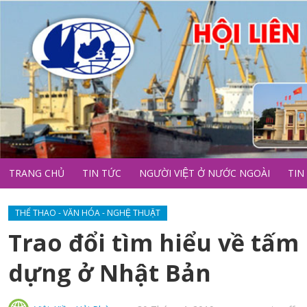
TRANG CHỦ
TIN TỨC
NGƯỜI VIỆT Ở NƯỚC NGOÀI
TIN
THỂ THAO - VĂN HÓA - NGHỆ THUẬT
Trao đổi tìm hiểu về tấm
dựng ở Nhật Bản