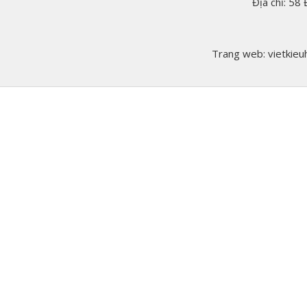
Địa chỉ: 58
Trang web: vietkieuh