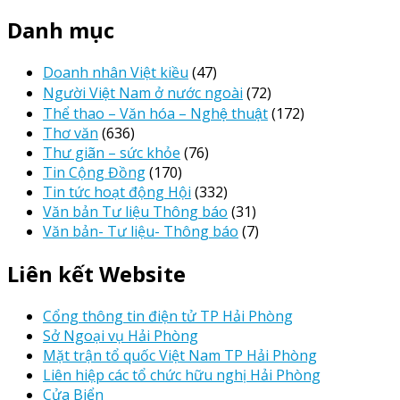
Danh mục
Doanh nhân Việt kiều
(47)
Người Việt Nam ở nước ngoài
(72)
Thể thao – Văn hóa – Nghệ thuật
(172)
Thơ văn
(636)
Thư giãn – sức khỏe
(76)
Tin Cộng Đồng
(170)
Tin tức hoạt động Hội
(332)
Văn bản Tư liệu Thông báo
(31)
Văn bản- Tư liệu- Thông báo
(7)
Liên kết Website
Cổng thông tin điện tử TP Hải Phòng
Sở Ngoại vụ Hải Phòng
Mặt trận tổ quốc Việt Nam TP Hải Phòng
Liên hiệp các tổ chức hữu nghị Hải Phòng
Cửa Biển