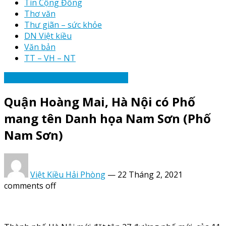
Tin Cộng Đồng
Thơ văn
Thư giãn – sức khỏe
DN Việt kiều
Văn bản
TT – VH – NT
Thể thao - Văn hóa - Nghệ thuật
Quận Hoàng Mai, Hà Nội có Phố
mang tên Danh họa Nam Sơn (Phố
Nam Sơn)
Việt Kiều Hải Phòng
—
22 Tháng 2, 2021
comments off