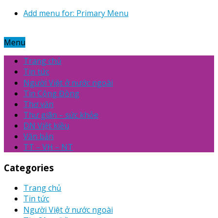
Add menu for: Primary Menu
Menu
Trang chủ
Tin tức
Người Việt ở nước ngoài
Tin Cộng Đồng
Thơ văn
Thư giãn – sức khỏe
DN Việt kiều
Văn bản
TT – VH – NT
Categories
Trang chủ
Tin tức
Người Việt ở nước ngoài