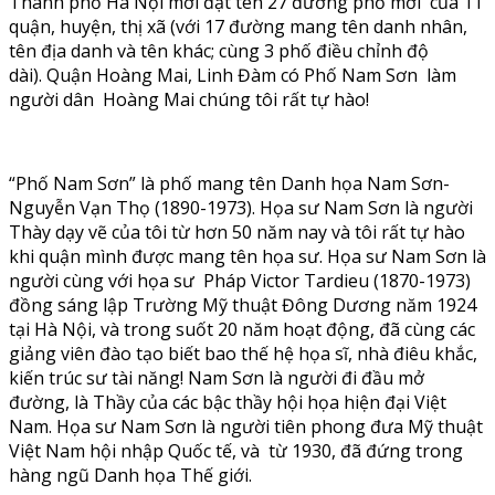
Thành phố Hà Nội mới đặt tên 27 đường phố mới của 11
quận, huyện, thị xã (với 17 đường mang tên danh nhân,
tên địa danh và tên khác; cùng 3 phố điều chỉnh độ
dài). Quận Hoàng Mai, Linh Đàm có Phố Nam Sơn làm
người dân Hoàng Mai chúng tôi rất tự hào!
“Phố Nam Sơn” là phố mang tên Danh họa Nam Sơn-
Nguyễn Vạn Thọ (1890-1973). Họa sư Nam Sơn là người
Thày dạy vẽ của tôi từ hơn 50 năm nay và tôi rất tự hào
khi quận mình được mang tên họa sư. Họa sư Nam Sơn là
người cùng với họa sư Pháp Victor Tardieu (1870-1973)
đồng sáng lập Trường Mỹ thuật Đông Dương năm 1924
tại Hà Nội, và trong suốt 20 năm hoạt động, đã cùng các
giảng viên đào tạo biết bao thế hệ họa sĩ, nhà điêu khắc,
kiến trúc sư tài năng! Nam Sơn là người đi đầu mở
đường, là Thầy của các bậc thầy hội họa hiện đại Việt
Nam. Họa sư Nam Sơn là người tiên phong đưa Mỹ thuật
Việt Nam hội nhập Quốc tế, và từ 1930, đã đứng trong
hàng ngũ Danh họa Thế giới.