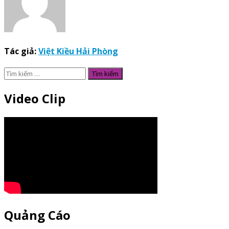
Tác giả:
Việt Kiều Hải Phòng
Tìm
kiếm
cho:
Video Clip
Quảng Cáo