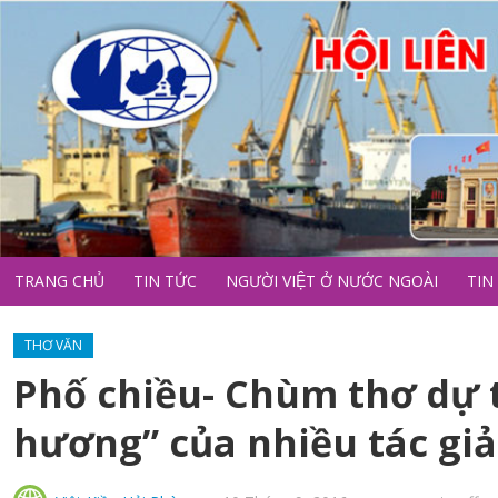
TRANG CHỦ
TIN TỨC
NGƯỜI VIỆT Ở NƯỚC NGOÀI
TIN
THƠ VĂN
Phố chiều- Chùm thơ dự t
hương” của nhiều tác giả