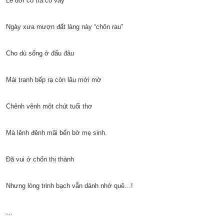
Lẽ đời có trả có vay
Ngày xưa mượn đất làng này “chôn rau”
Cho dù sống ở đẩu đâu
Mái tranh bếp rạ còn lâu mới mờ
Chênh vênh một chút tuổi thơ
Mà lênh đênh mãi bến bờ mẹ sinh.
Đã vui ở chốn thị thành
Nhưng lòng trinh bạch vẫn dành nhớ quê…!
…