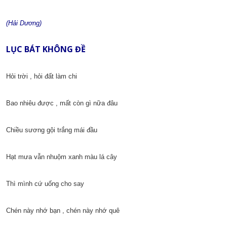
(Hải Dương)
LỤC BÁT KHÔNG ĐỀ
Hỏi trời , hỏi đất làm chi
Bao nhiêu được , mất còn gì nữa đâu
Chiều sương gội trắng mái đầu
Hạt mưa vẫn nhuộm xanh màu lá cây
Thì mình cứ uống cho say
Chén này nhớ bạn , chén này nhớ quê