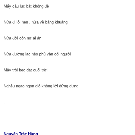
Mấy câu lục bát không đề
Nửa đi lỗi hẹn , nửa về bâng khuâng
Nửa đời còn nợ ái ân
Nửa đường lạc nẻo phù vân cõi người
Mây trôi bèo dạt cuối trời
Nghêu ngao ngọn gió không lời dửng dưng.
.
.
Nguyễn Trác Hùng