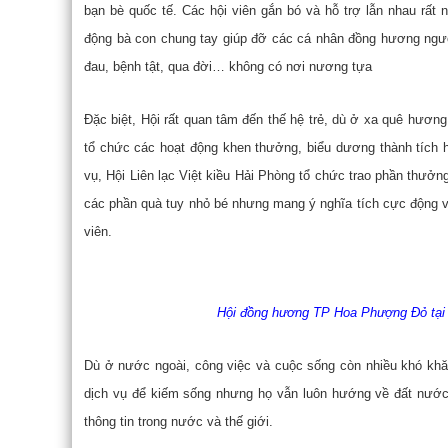
bạn bè quốc tế. Các hội viên gắn bó và hỗ trợ lẫn nhau rấ
động bà con chung tay giúp đỡ các cá nhân đồng hương ngườ
đau, bệnh tật, qua đời… không có nơi nương tựa
Đặc biệt, Hội rất quan tâm đến thế hệ trẻ, dù ở xa quê hươ
tổ chức các hoạt động khen thưởng, biểu dương thành tích h
vụ, Hội Liên lạc Việt kiều Hải Phòng tổ chức trao phần thưởn
các phần quà tuy nhỏ bé nhưng mang ý nghĩa tích cực động vi
viên.
Hội đồng hương TP Hoa Phượng Đỏ tại 
Dù ở nước ngoài, công việc và cuộc sống còn nhiều khó khă
dịch vụ để kiếm sống nhưng họ vẫn luôn hướng về đất nước 
thông tin trong nước và thế giới.