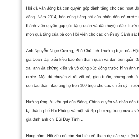
Hội đã vận động bà con quyên góp dành tặng cho các hoạt động
đồng. Năm 2014, hòa cùng tiếng nói của nhân dân cả nước 
thành viên quyên góp gửi tặng quân và dân huyện đảo Trường
món quà tặng của bà con Hội viên cho các chiến sỹ Cảnh sát b
Anh Nguyễn Ngọc Cương, Phó Chủ tịch Thường trực của Hội –
gia Đoàn Đại biểu kiều bào đến thăm quân và dân trên quần đ
xa, anh đã chứng kiến và vô cùng xúc động trước hình ảnh 
nước. Mặc dù chuyến đi rất vất vả, gian truân, nhưng anh là
con tàu thăm đảo ủng hộ trên 100 triệu cho các chiến sỹ Trườ
Hưởng ứng lời kêu gọi của Đảng, Chính quyền và nhân dân thà
tại thành phố Hải Phòng và một số địa phương trong nước với 
gia đình anh chị Bùi Duy Tĩnh…
Hàng năm, Hội đều có các đại biểu về tham dự các sự kiện l