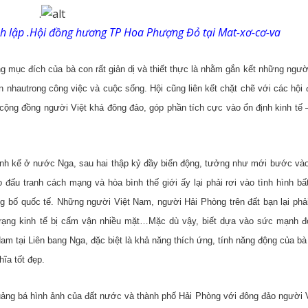
.
h lập .
Hội đồng hương TP Hoa Phượng Đỏ tại Mat-xơ-cơ-va
 mục đích của bà con rất giản dị và thiết thực là nhằm gắn kết những ngư
ẫn nhautrong công việc và cuộc sống. Hội cũng liên kết chặt chẽ với các hộ
 cộng đồng người Việt khá đông đảo, góp phần tích cực vào ổn định kinh tế 
 sinh kế ở nước Nga, sau hai thập kỷ đầy biến động, tưởng như mới bước vào
đấu tranh cách mạng và hòa bình thế giới ấy lại phải rơi vào tình hình bấ
ng bố quốc tế. Những người Việt Nam, người Hải Phòng trên đất bạn lại phả
trạng kinh tế bị cấm vận nhiều mặt…Mặc dù vậy, biết dựa vào sức mạnh đ
am tại Liên bang Nga, đặc biệt là khả năng thích ứng, tính năng động của bà
ĩa tốt đẹp.
n quảng bá hình ảnh của đất nước và thành phố Hải Phòng với đông đảo người