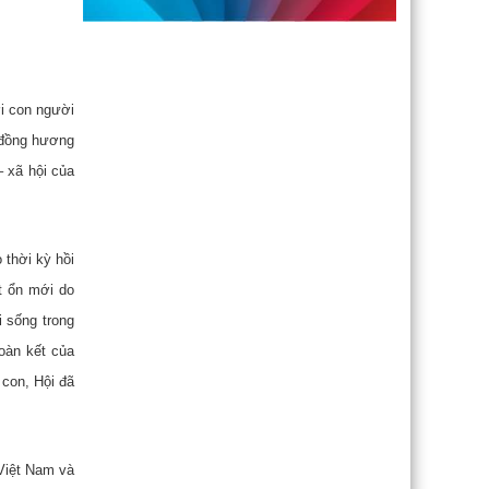
ời con người
i đồng hương
– xã hội của
 thời kỳ hồi
t ổn mới do
i sống trong
oàn kết của
 con, Hội đã
 Việt Nam và