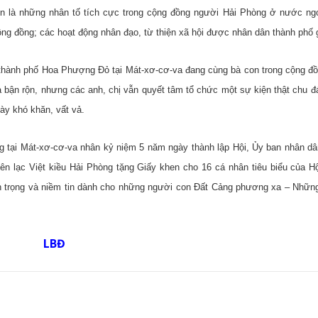
 là những nhân tố tích cực trong cộng đồng người Hải Phòng ở nước ngo
cộng đồng; các hoạt động nhân đạo, từ thiện xã hội được nhân dân thành phố 
 thành phố Hoa Phượng Đỏ tại Mát-xơ-cơ-va đang cùng bà con trong cộng đồ
và bận rộn, nhưng các anh, chị vẫn quyết tâm tổ chức một sự kiện thật chu 
ày khó khăn, vất vả.
g tại Mát-xơ-cơ-va nhân kỷ niệm 5 năm ngày thành lập Hội, Ủy ban nhân dâ
ên lạc Việt kiều Hải Phòng tặng Giấy khen cho 16 cá nhân tiêu biểu của Hộ
rân trọng và niềm tin dành cho những người con Đất Cảng phương xa – Nhữn
LBĐ