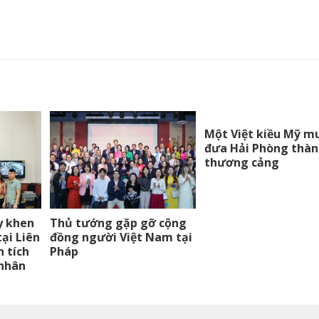
Một Việt kiều Mỹ m
đưa Hải Phòng thà
thương cảng
y khen
Thủ tướng gặp gỡ cộng
ại Liên
đồng người Việt Nam tại
 tích
Pháp
 nhân