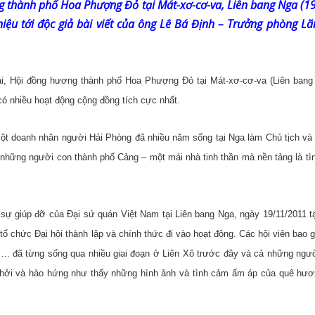
ng thành phố Hoa Phượng Đỏ
tại Mát-xơ-cơ-va, Liên bang Nga (
thiệu tới độc giả bài viết của ông Lê Bá Định – Trưởng phòng Lã
, Hội đồng hương thành phố Hoa Phượng Đỏ tại Mát-xơ-cơ-va (Liên bang 
có nhiều hoạt động cộng đồng tích cực nhất.
ột doanh nhân người Hải Phòng đã nhiều năm sống tại Nga làm Chủ tịch và 
những người con thành phố Cảng – một mái nhà tinh thần mà nền tảng là tì
c sự giúp đỡ của Đại sứ quán Việt Nam tại Liên bang Nga, ngày 19/11/2011 t
 chức Đại hội thành lập và chính thức đi vào hoạt động. Các hội viên bao 
g,… đã từng sống qua nhiều giai đoạn ở Liên Xô trước đây và cả những ngư
khởi và hào hứng như thấy những hình ảnh và tình cảm ấm áp của quê hư