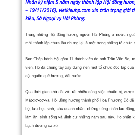
Nhân kỷ niệm 5 năm ngày thành lập Hội đồng hươ
– 19/11/2016), vietkieuhp.com xin trân trọng giới 
kiều, Sở Ngoại vụ Hải Phòng.
Trong những Hội đồng hương người Hải Phòng ở nước ngoài
mới thành lập chưa lâu nhưng lại là một trong những tổ chức 
Ban Chấp hành Hội gồm 11 thành viên do anh Trần Văn Ba, m
viên. Họ đã chung tay xây dựng nên một tổ chức độc lập của 
cội nguồn quê hương, đất nước.
Qua thời gian khá dài với rất nhiều công việc chuẩn bị, đượ
Mát-xơ-cơ-va, Hội đồng hương thành phố Hoa Phượng Đỏ đã tổ
bộ, lưu học sinh, các doanh nhân, những công nhân lao độn
làm ăn, sinh sống và định cư những năm sau này. Họ phấn 
bạch dương xa xôi.