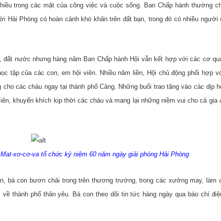
t nhiều trong các mặt của công việc và cuộc sống. Ban Chấp hành thường c
i Hải Phòng có hoàn cảnh khó khăn trên đất bạn, trong đó có nhiều người
ng, đất nước nhưng hàng năm Ban Chấp hành Hội vẫn kết hợp với các cơ qua
ọc tập của các con, em hội viên. Nhiều năm liền, Hội chủ động phối hợp v
g cho các cháu ngay tại thành phố Cảng. Những buổi trao tặng vào các dịp hè
ên, khuyến khích kịp thời các cháu và mang lại những niềm vui cho cả gia 
.
Mat-xơ-cơ-va tổ chức kỷ niệm 60 năm ngày giải phóng Hải Phòng
n, bà con bươn chải trong trên thương trường, trong các xưởng may, làm 
về thành phố thân yêu. Bà con theo dõi tin tức hàng ngày qua báo chí điệ