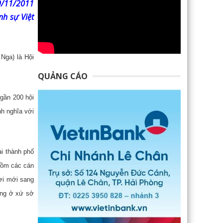
19/11/2011
nh sự Việt
Nga) là Hội
QUẢNG CÁO
gần 200 hội
nh nghĩa với
ại thành phố
gồm các cán
ời mới sang
ơng ở xứ sở