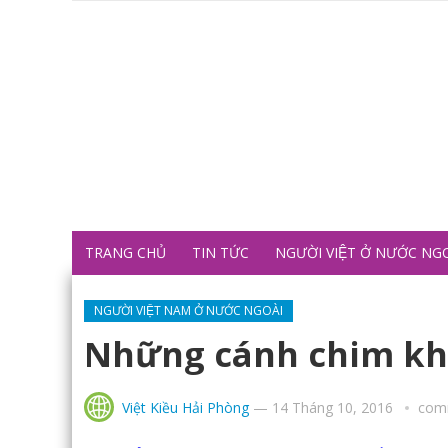
TRANG CHỦ
TIN TỨC
NGƯỜI VIỆT Ở NƯỚC NG
NGƯỜI VIỆT NAM Ở NƯỚC NGOÀI
Những cánh chim kh
Việt Kiều Hải Phòng
—
14 Tháng 10, 2016
com