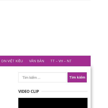
DN VIỆT KIỀU
VĂN BẢN
TT – VH – NT
Tìm
kiếm
cho:
VIDEO CLIP