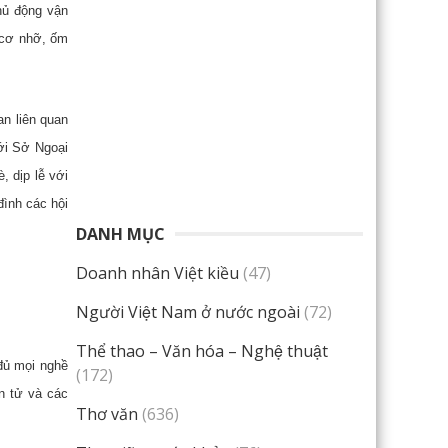
hủ động vận
 cơ nhỡ, ốm
n liên quan
ới Sở Ngoại
, dịp lễ với
đình các hội
DANH MỤC
Doanh nhân Việt kiều
(47)
Người Việt Nam ở nước ngoài
(72)
Thể thao – Văn hóa – Nghệ thuật
đủ mọi nghề
(172)
n tử và các
Thơ văn
(636)