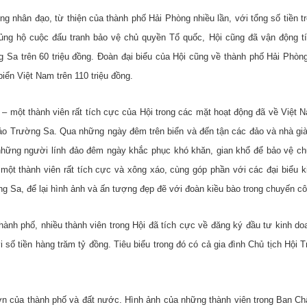
 nhân đạo, từ thiện của thành phố Hải Phòng nhiều lần, với tổng số tiền tr
ủng hộ cuộc đấu tranh bảo vệ chủ quyền Tổ quốc, Hội cũng đã vận động t
 Sa trên 60 triệu đồng. Đoàn đại biểu của Hội cũng về thành phố Hải Phòn
iển Việt Nam trên 110 triệu đồng.
 một thành viên rất tích cực của Hội trong các mặt hoạt động đã về Việt 
ảo Trường Sa. Qua những ngày đêm trên biển và đến tận các đảo và nhà già
những người lính đảo đêm ngày khắc phục khó khăn, gian khổ để bảo vệ ch
 một thành viên rất tích cực và xông xáo, cùng góp phần với các đại biểu k
ng Sa, để lại hình ảnh và ấn tượng đẹp đẽ với đoàn kiều bào trong chuyến cô
nh phố, nhiều thành viên trong Hội đã tích cực về đăng ký đầu tư kinh do
số tiền hàng trăm tỷ đồng. Tiêu biểu trong đó có cả gia đình Chủ tịch Hội 
ớn của thành phố và đất nước. Hình ảnh của những thành viên trong Ban Ch