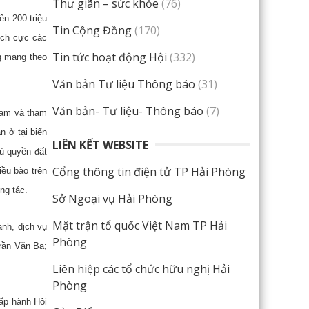
Thư giãn – sức khỏe
(76)
ên 200 triệu
Tin Cộng Đồng
(170)
ích cực các
Tin tức hoạt động Hội
(332)
g mang theo
Văn bản Tư liệu Thông báo
(31)
Văn bản- Tư liệu- Thông báo
(7)
Nam và tham
n ở tại biển
LIÊN KẾT WEBSITE
ủ quyền đất
Cổng thông tin điện tử TP Hải Phòng
iều bào trên
ng tác.
Sở Ngoại vụ Hải Phòng
Mặt trận tổ quốc Việt Nam TP Hải
anh, dịch vụ
Phòng
Trần Văn Ba;
Liên hiệp các tổ chức hữu nghị Hải
Phòng
ấp hành Hội