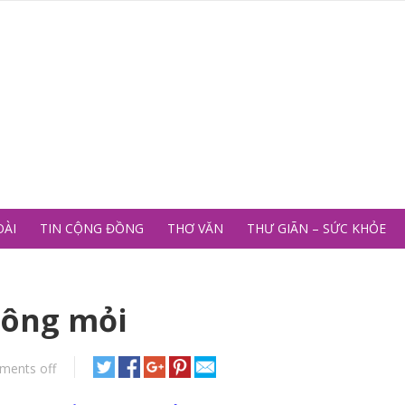
OÀI
TIN CỘNG ĐỒNG
THƠ VĂN
THƯ GIÃN – SỨC KHỎE
ông mỏi
ments off