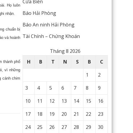
Cửa Biển
ài. Họ luôn
Báo Hải Phòng
ghi nhận.
Báo An ninh Hải Phòng
ng chuẩn bị
Tài Chính – Chứng Khoán
đáo và hoành
Tháng 8 2026
H
B
T
N
S
B
C
n thành phố
i, vì những
1
2
g cánh chim
3
4
5
6
7
8
9
10
11
12
13
14
15
16
17
18
19
20
21
22
23
24
25
26
27
28
29
30