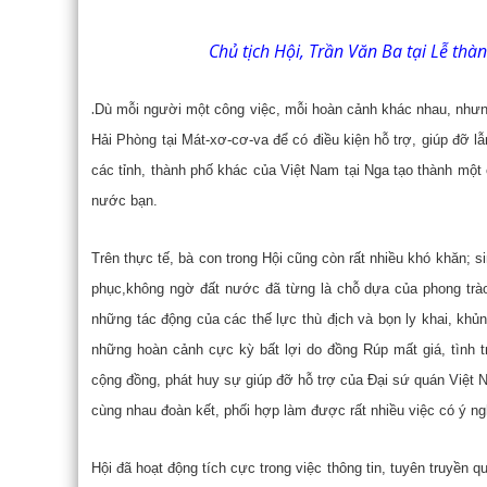
Chủ tịch Hội, Trần Văn Ba tại Lễ thàn
.
Dù mỗi người một công việc, mỗi hoàn cảnh khác nhau, nhưng
Hải Phòng tại Mát-xơ-cơ-va để có điều kiện hỗ trợ, giúp đỡ l
các tỉnh, thành phố khác của Việt Nam tại Nga tạo thành một
nước bạn.
Trên thực tế, bà con trong Hội cũng còn rất nhiều khó khăn;
phục,không ngờ đất nước đã từng là chỗ dựa của phong trào 
những tác động của các thế lực thù địch và bọn ly khai, khủ
những hoàn cảnh cực kỳ bất lợi do đồng Rúp mất giá, tình 
cộng đồng, phát huy sự giúp đỡ hỗ trợ của Đại sứ quán Việt N
cùng nhau đoàn kết, phối hợp làm được rất nhiều việc có ý ngh
Hội đã hoạt động tích cực trong việc thông tin, tuyên truyề