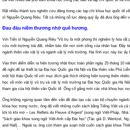
Rất nhiều thành tựu nghiên cứu đăng trong các tạp chí khoa học quốc tế v
sĩ Nguyễn Quang Riệu. Tất cả những nỗ lực đáng quý ấy đã đưa ông đến v
Đau đáu niềm thương nhớ quê hương.
Với Tiến sĩ Nguyễn Quang Riệu “Vũ trụ là một phòng thí nghiệm lý hóa rấ
cứu môi trường trái đất, nhằm bảo tồn nơi sinh sống của nhân loại. Đây 
ngành thiên văn vật lý và ngành vật lý môi trường. Hai lĩnh vực này lúc ấy 
Vào thời điểm diễn ra hiện tượng nhật thực toàn phần ngày 25 tháng 10 n
đề nghị để lại thiết bị tại Đại học Quốc gia Hà Nội và Đài thiên văn Phủ 
một hội thảo Quốc tế với mục đích giải thích những hiện tượng thiên nhiê
học về môn vật lý vũ trụ và vật lý môi trường tại Đại học Quốc gia Hà Nộ
tham gia của hội thiên văn Quốc tế. Ông cố gắng mời các nhà khoa học nư
Ông không ngừng quan tâm đến vấn đề đào tạo các cán bộ chuyên ngành. Ô
khoa học trong nước, ông đã viết những cuốn sách bằng Tiếng Việt và cả s
khi tỏ khi mờ – Les Reflets du Fleuve d’Argent” (song ngữ Việt-Pháp, Nhà 
“Sách giáo khoa song ngữ Việt-Anh cấp Đại học” (Tác giả D. Wentzel, Ng
and Hall)… Ngoài ra, ông còn tham gia soạn một cuốn sách giáo khoa Thiên