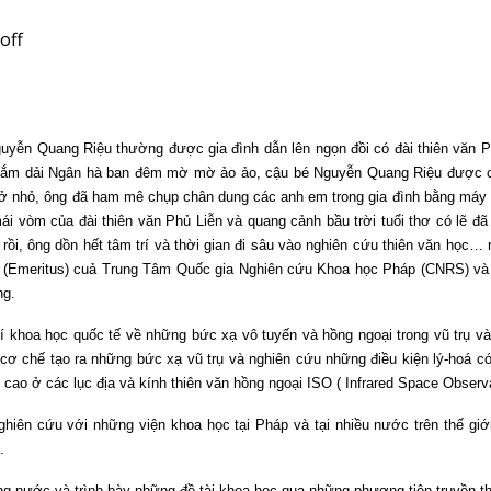
off
 Nguyễn Quang Riệu thường được gia đình dẫn lên ngọn đồi có đài thiên văn P
 ngắm dải Ngân hà ban đêm mờ mờ ảo ảo, cậu bé Nguyễn Quang Riệu được cá
ở nhỏ, ông đã ham mê chụp chân dung các anh em trong gia đình bằng máy ả
ái vòm của đài thiên văn Phủ Liễn và quang cảnh bầu trời tuổi thơ có lẽ đ
rồi, ông dồn hết tâm trí và thời gian đi sâu vào nghiên cứu thiên văn học… 
(Emeritus) cuả Trung Tâm Quốc gia Nghiên cứu Khoa học Pháp (CNRS) và là
ng.
 khoa học quốc tế về những bức xạ vô tuyến và hồng ngoại trong vũ trụ và
ch cơ chế tạo ra những bức xạ vũ trụ và nghiên cứu những điều kiện lý-hoá 
ao ở các lục địa và kính thiên văn hồng ngoại ISO ( Infrared Space Observato
iên cứu với những viện khoa học tại Pháp và tại nhiều nước trên thế giới
.
rong nước và trình bày những đề tài khoa học qua những phương tiện truyền t