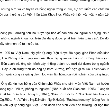
ề những bức xạ vô tuyến và hồng ngoại trong vũ trụ, sự tìm kiếm các chất hữ
ới giải thưởng của Viện Hàn Lâm Khoa Học Pháp về thiên văn vật lý năm 19
t phong phú, dường như nó được tạo hoá để ban cho loài người sử dụng. Nhữn
là những ngành khoa học hiện đại đang được phát triển trên toàn cầu”. Do đ
hãy còn non trẻ tại nước ta.
ăm 1995 tại Việt Nam, Nguyễn Quang Riệu được Bộ ngoại giao Pháp cấp kinh
Liễn, Hải Phòng nhằm giúp sinh viên thực tập quan sát bầu trời. Cũng nhân d
n. Bên cạnh đó, ông còn trình bày những thành tựu mới đạt được trong ngành
i. Đây là chương trình do ông tự khởi xướng, kết hợp giữa Đài Thiên văn Pa
ớc ngoài cùng về giảng dạy. Học viên là những cán bộ nghiên cứu và giảng 
ng đã xin học bổng của Chính phủ Pháp cho sinh viên Việt Nam và hướng dẫ
ong ngữ: “Vũ trụ phòng thí nghiệm” (Nhà Xuất bản Giáo dục, 1995), “Lang t
Xuất bản Văn hoá Thông tin, 1998), “Bầu trời tuổi thơ” (Nhà Xuất bản Giáo dụ
.Qg.Riệu, Ph.V.Trinh, Ng.Đ.Noãn, Ng.Đ.Huân), “Radioastronomy” (tiếng Anh
 văn vật lý song ngữ Việt – Anh dành cho sinh viên các trường đại học tro