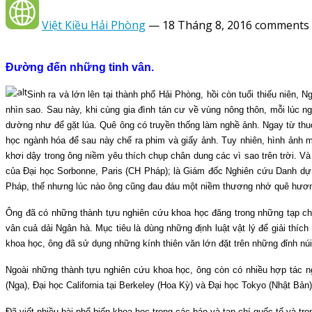
Việt Kiều Hải Phòng
—
18 Tháng 8, 2016
comments 
Đường đến những tinh vân.
Sinh ra và lớn lên tại thành phố Hải Phòng, hồi còn tuổi thiếu niên,
nhìn sao. Sau này, khi cùng gia đình tán cư về vùng nông thôn, mỗi lúc
dường như để gặt lúa.
Quê ông có truyền thống làm nghề ảnh. Ngay từ thu
học ngành hóa để sau này chế ra phim và giấy ảnh. Tuy nhiên, hình ảnh m
khơi dậy trong ông niềm yêu thích chụp chân dung các vì sao trên trời. Và 
của Đại học Sorbonne, Paris (CH Pháp); là Giám đốc Nghiên cứu Danh dự 
Pháp, thế nhưng lúc nào ông cũng đau đáu một niềm thương nhớ quê hươ
Ông đã có những thành tựu nghiên cứu khoa học đăng trong những tạp chí
vân cuả dải Ngân hà. Mục tiêu là dùng những định luật vật lý để giải thí
khoa học, ông đã sử dụng những kính thiên văn lớn đặt trên những đỉnh núi c
Ngoài những thành tựu nghiên cứu khoa học, ông còn có nhiều hợp tác ngh
(Nga), Đại học California tại Berkeley (Hoa Kỳ) và Đại học Tokyo (Nhật Bản)
Đã viết nhiều bài phổ biến khoa học trong các báo và tạp chí quốc tế và t