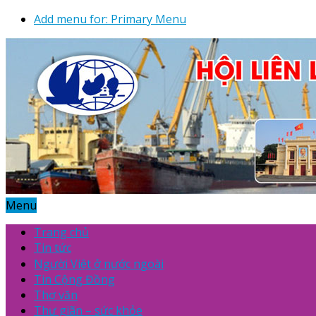
Add menu for: Primary Menu
Menu
Trang chủ
Tin tức
Người Việt ở nước ngoài
Tin Cộng Đồng
Thơ văn
Thư giãn – sức khỏe