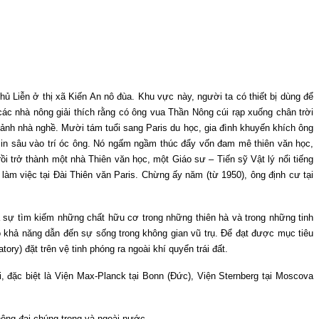
hủ Liễn ở thị xã Kiến An nô đùa. Khu vực này, người ta có thiết bị dùng để
c nhà nông giải thích rằng có ông vua Thần Nông cúi rạp xuống chân trời
nh nhà nghề. Mười tám tuổi sang Paris du học, gia đình khuyến khích ông
ã in sâu vào trí óc ông. Nó ngấm ngầm thúc đẩy vốn đam mê thiên văn học,
rồi trở thành một nhà Thiên văn học, một Giáo sư – Tiến sỹ Vật lý nổi tiếng
m việc tại Đài Thiên văn Paris. Chừng ấy năm (từ 1950), ông định cư tại
 sự tìm kiếm những chất hữu cơ trong những thiên hà và trong những tinh
có khả năng dẫn đến sự sống trong không gian vũ trụ. Để đạt được mục tiêu
ry) đặt trên vệ tinh phóng ra ngoài khí quyển trái đất.
, đặc biệt là Viện Max-Planck tại Bonn (Đức), Viện Sternberg tại Moscova
hông đại chúng trong và ngoài nước.