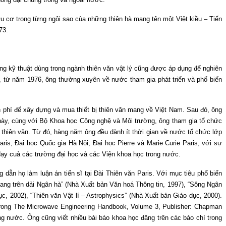
u cơ trong từng ngôi sao của những thiên hà mang tên một Việt kiều – Tiến
73.
g kỹ thuật dùng trong ngành thiên văn vật lý cũng được áp dụng để nghiên
ó, từ năm 1976, ông thường xuyên về nước tham gia phát triển và phổ biến
 phí để xây dựng và mua thiết bị thiên văn mang về Việt Nam. Sau đó, ông
ịp này, cùng với Bộ Khoa học Công nghệ và Môi trường, ông tham gia tổ chức
 thiên văn. Từ đó, hàng năm ông đều dành ít thời gian về nước tổ chức lớp
ris, Đại học Quốc gia Hà Nội, Đại học Pierre và Marie Curie Paris, với sự
dạy cuả các trường đại học và các Viện khoa học trong nước.
n họ làm luận án tiến sĩ tại Đài Thiên văn Paris. Với mục tiêu phổ biến
hang trên dải Ngân hà” (Nhà Xuất bản Văn hoá Thông tin, 1997), “Sông Ngân
c, 2002), “Thiên văn Vật lí – Astrophysics” (Nhà Xuất bản Giáo dục, 2000).
 trong The Microwave Engineering Handbook, Volume 3, Publisher: Chapman
ng nước. Ông cũng viết nhiều bài báo khoa học đăng trên các báo chí trong