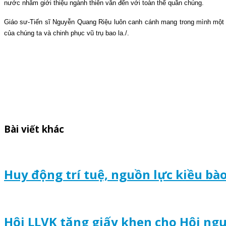
nước nhằm giới thiệu ngành thiên văn đến với toàn thể quần chúng.
Giáo sư-Tiến sĩ Nguyễn Quang Riệu luôn canh cánh mang trong mình một 
của chúng ta và chinh phục vũ trụ bao la./.
Bài viết khác
Huy động trí tuệ, nguồn lực kiều bà
Hội LLVK tặng giấy khen cho Hội ngư