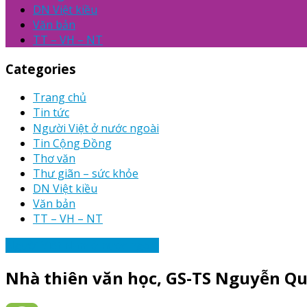
DN Việt kiều
Văn bản
TT – VH – NT
Categories
Trang chủ
Tin tức
Người Việt ở nước ngoài
Tin Cộng Đồng
Thơ văn
Thư giãn – sức khỏe
DN Việt kiều
Văn bản
TT – VH – NT
Người Việt Nam ở nước ngoài
Nhà thiên văn học, GS-TS Nguyễn Q