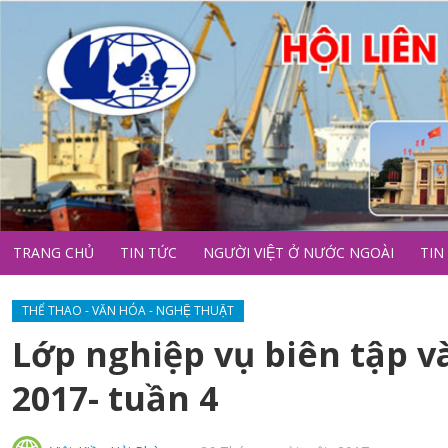
TRANG CHỦ
TIN TỨC
NGƯỜI VIỆT Ở NƯỚC NGOÀI
TIN
THỂ THAO - VĂN HÓA - NGHỆ THUẬT
Lớp nghiệp vụ biên tập v
2017- tuần 4