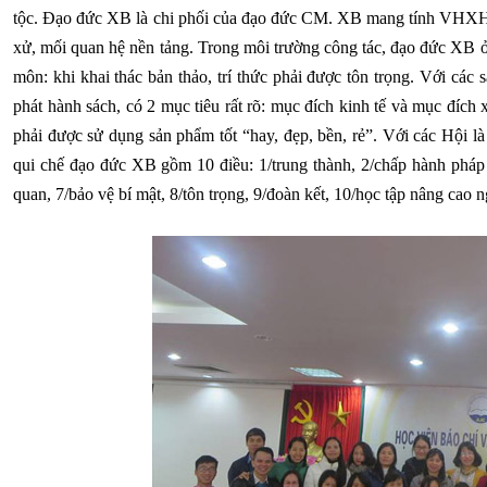
tộc. Đạo đức XB là chi phối của đạo đức CM. XB mang tính VHXH, 
xử, mối quan hệ nền tảng. Trong môi trường công tác, đạo đức XB 
môn: khi khai thác bản thảo, trí thức phải được tôn trọng. Với các
phát hành sách, có 2 mục tiêu rất rõ: mục đích kinh tế và mục đích x
phải được sử dụng sản phẩm tốt “hay, đẹp, bền, rẻ”. Với các Hội l
qui chế đạo đức XB gồm 10 điều: 1/trung thành, 2/chấp hành pháp lu
quan, 7/bảo vệ bí mật, 8/tôn trọng, 9/đoàn kết, 10/học tập nâng cao 