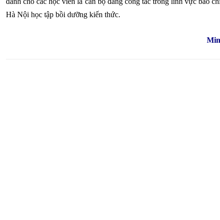
dành cho các học viên là cán bộ đang công tác trong lĩnh vực báo chí
Hà Nội học tập bồi dưỡng kiến thức.
Min