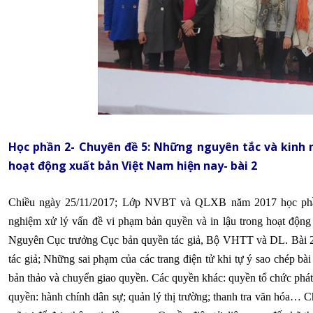
Học phần 2- Chuyên đề 5: Những nguyên tắc và kinh n
hoạt động xuất bản Việt Nam hiện nay- bài 2
Chiều ngày 25/11/2017; Lớp NVBT và QLXB năm 2017 học phầ
nghiệm xử lý vấn đề vi phạm bản quyền và in lậu trong hoạt độn
Nguyên Cục trưởng Cục bản quyền tác giả, Bộ VHTT và DL. Bài 2-
tác giả; Những sai phạm của các trang điện tử khi tự ý sao chép b
bản thảo và chuyển giao quyền. Các quyền khác: quyền tổ chức phát
quyền: hành chính dân sự; quản lý thị trường; thanh tra văn hóa…