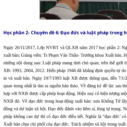
Học phần 2- Chuyên đề 6: Đạo đức và luật pháp trong 
Ngày 26/11/2017, Lớp NVBT và QLXB năm 2017 học phần 2: Nghi
xuất bản; Giảng viên: Ts Phạm Văn Thấu- Trưởng khoa Xuất bản, Họ
những nội dung sau: Luật pháp mang tính chủ quan, trên thế giới h
XB: 1993, 2004, 2012. Hiến pháp 1946 đã khẳng định quyền tự do 
in và xuất bản. Ngày 19/7/1993 luật XB được thông qua, đến 7/
quan trọng nhất là tìm ra nguồn bản thảo. Về đăng ký đề tài: sau th
hợp với NXB được cấp phép hoạt động. Hiện nay có hiện tượng một
NXB đó. Về đạo đức trong hoạt động xuất bản: xưa Khổng Tử lấy 
đồng và dư luận xã hội. Đạo đức đánh vào liêm sỉ, lòng tự trọng. Nế
pháp không can dự thì có đạo đức điều tiết. Nghĩa là “đạo đức’ c
Xuất bản chịu chi phối của đạo đức. Trách nhiệm xã hội trong xuất