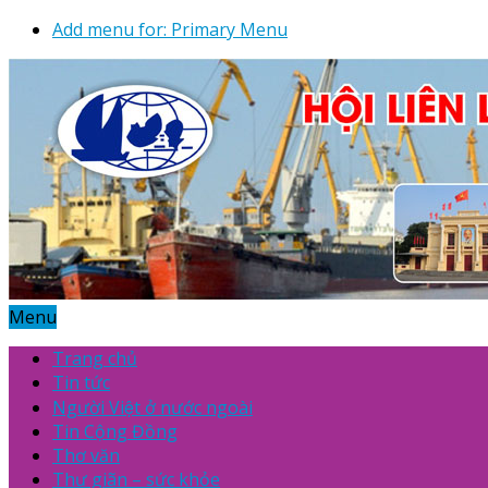
Add menu for: Primary Menu
Menu
Trang chủ
Tin tức
Người Việt ở nước ngoài
Tin Cộng Đồng
Thơ văn
Thư giãn – sức khỏe