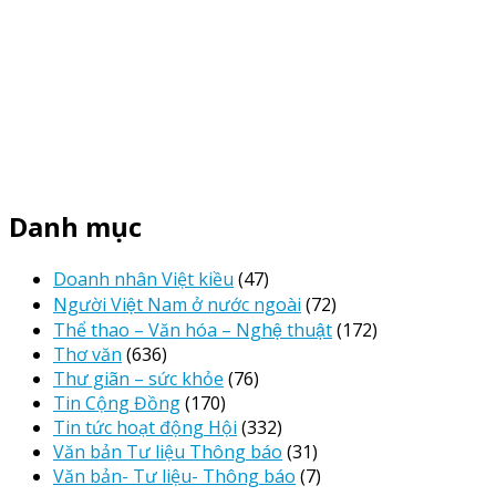
Danh mục
Doanh nhân Việt kiều
(47)
Người Việt Nam ở nước ngoài
(72)
Thể thao – Văn hóa – Nghệ thuật
(172)
Thơ văn
(636)
Thư giãn – sức khỏe
(76)
Tin Cộng Đồng
(170)
Tin tức hoạt động Hội
(332)
Văn bản Tư liệu Thông báo
(31)
Văn bản- Tư liệu- Thông báo
(7)