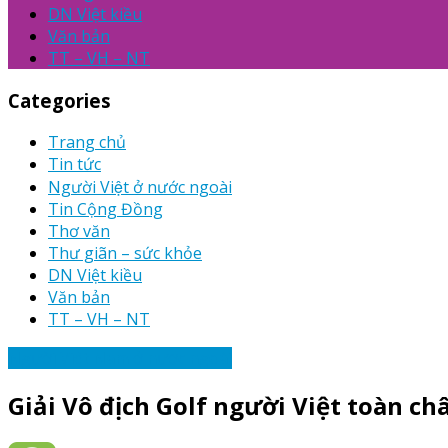
DN Việt kiều
Văn bản
TT – VH – NT
Categories
Trang chủ
Tin tức
Người Việt ở nước ngoài
Tin Cộng Đồng
Thơ văn
Thư giãn – sức khỏe
DN Việt kiều
Văn bản
TT – VH – NT
Người Việt Nam ở nước ngoài
Giải Vô địch Golf người Việt toàn ch