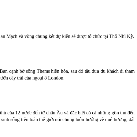
 Mạch và vòng chung kết dự kiến sẽ được tổ chức tại Thổ Nhĩ Kỳ.
 Ban cạnh bờ sông Thems hiền hòa, sau đó tầu đưa du khách đi tham
ườn cây trái của ngoại ô London.
thủ của 12 nước đến từ châu Âu và đặc biệt có cả những gôn thủ đến
inh sống trên toàn thế giới nói chung luôn hướng về quê hương, đất