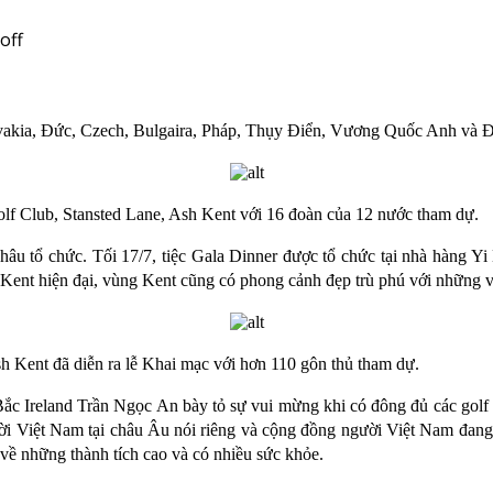
off
kia, Đức, Czech, Bulgaira, Pháp, Thụy Điển, Vương Quốc Anh và Đan
olf Club, Stansted Lane, Ash Kent với 16 đoàn của 12 nước tham dự.
 tổ chức. Tối 17/7, tiệc Gala Dinner được tổ chức tại nhà hàng Yi
Kent hiện đại, vùng Kent cũng có phong cảnh đẹp trù phú với những v
sh Kent đã diễn ra lễ Khai mạc với hơn 110 gôn thủ tham dự.
Bắc Ireland Trần Ngọc An bày tỏ sự vui mừng khi có đông đủ các golf 
ời Việt Nam tại châu Âu nói riêng và cộng đồng người Việt Nam đang s
về những thành tích cao và có nhiều sức khỏe.