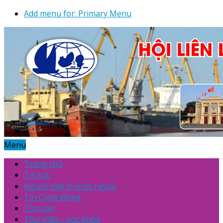
Add menu for: Primary Menu
Menu
Trang chủ
Tin tức
Người Việt ở nước ngoài
Tin Cộng Đồng
Thơ văn
Thư giãn – sức khỏe