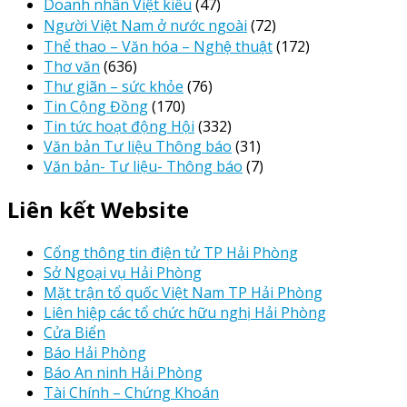
Doanh nhân Việt kiều
(47)
Người Việt Nam ở nước ngoài
(72)
Thể thao – Văn hóa – Nghệ thuật
(172)
Thơ văn
(636)
Thư giãn – sức khỏe
(76)
Tin Cộng Đồng
(170)
Tin tức hoạt động Hội
(332)
Văn bản Tư liệu Thông báo
(31)
Văn bản- Tư liệu- Thông báo
(7)
Liên kết Website
Cổng thông tin điện tử TP Hải Phòng
Sở Ngoại vụ Hải Phòng
Mặt trận tổ quốc Việt Nam TP Hải Phòng
Liên hiệp các tổ chức hữu nghị Hải Phòng
Cửa Biển
Báo Hải Phòng
Báo An ninh Hải Phòng
Tài Chính – Chứng Khoán