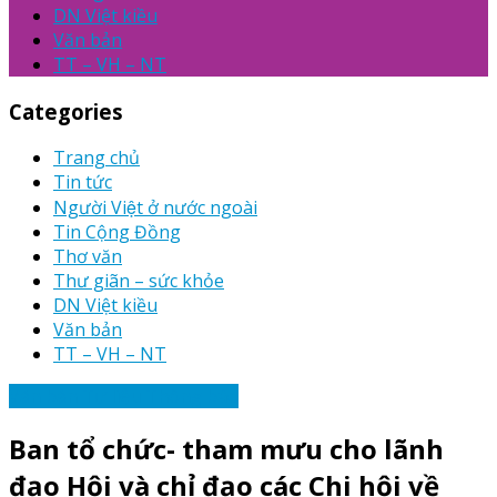
DN Việt kiều
Văn bản
TT – VH – NT
Categories
Trang chủ
Tin tức
Người Việt ở nước ngoài
Tin Cộng Đồng
Thơ văn
Thư giãn – sức khỏe
DN Việt kiều
Văn bản
TT – VH – NT
Văn bản Tư liệu Thông báo
Ban tổ chức- tham mưu cho lãnh
đạo Hội và chỉ đạo các Chi hội về