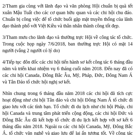
2/Tham gia cùng với lãnh đạo và văn phòng Hội chuẩn bị quà tết
xuân Mậu Tuất cho các cơ quan hữu quan và các chi hội chu đáo.
Chuẩn bị công việc để tổ chức buổi gặp mặt truyền thống của lãnh
đạo thành phố với Việt Kiều và thân nhân thành công tốt đẹp.
3/Tham mưu cho lãnh đạo và thường trực Hội về công tác tổ chức.
Trong cuộc họp ngày 7/6/2018, ban thường trực Hội có mặt 14
người (vắng 2 người có lý do)
4/Tiếp tục đôn đốc các chi hội tiến hành sơ kết công tác 6 tháng đầu
năm và triển khai nhiệm vụ 6 tháng cuối năm 2018. Đến nay đã có
các chi hội Canada, Đông Bắc Âu, Mỹ, Pháp, Đức, Đông Nam Á
và Tân Đảo tổ chức hội nghị sơ kết.
Nhìn chung trong 6 tháng đầu năm 2018 các chi hội đã tích cực
hoạt động như chi hội Tân đảo và chi hội Đông Nam Á tổ chức đi
giao lưu với các tỉnh bạn. Tổ chức đi du lịch như chi hội Pháp, chi
hội Canada và trung tâm phát triển cộng động, các chi hội Đức và
Đông Bắc Âu đã kết hợp tổ chức đi du lịch kết hợp với sơ kết 6
tháng đầu năm 2018. Ngoài ra các chi hội Canada, Mỹ, Đông Bắc
Á, tổ chức văn nghệ và giao lưu để lại ấn tượng tốt. Về công tác