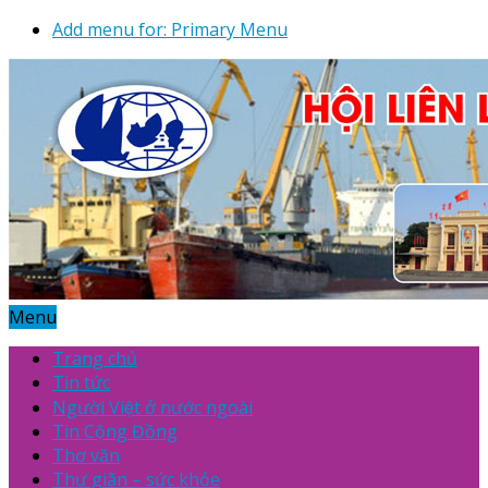
Add menu for: Primary Menu
Menu
Trang chủ
Tin tức
Người Việt ở nước ngoài
Tin Cộng Đồng
Thơ văn
Thư giãn – sức khỏe