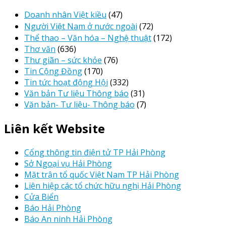
Doanh nhân Việt kiều
(47)
Người Việt Nam ở nước ngoài
(72)
Thể thao – Văn hóa – Nghệ thuật
(172)
Thơ văn
(636)
Thư giãn – sức khỏe
(76)
Tin Cộng Đồng
(170)
Tin tức hoạt động Hội
(332)
Văn bản Tư liệu Thông báo
(31)
Văn bản- Tư liệu- Thông báo
(7)
Liên kết Website
Cổng thông tin điện tử TP Hải Phòng
Sở Ngoại vụ Hải Phòng
Mặt trận tổ quốc Việt Nam TP Hải Phòng
Liên hiệp các tổ chức hữu nghị Hải Phòng
Cửa Biển
Báo Hải Phòng
Báo An ninh Hải Phòng