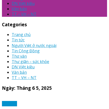
DN Việt kiều
Văn bản
TT – VH – NT
Categories
Trang chủ
Tin tức
Người Việt ở nước ngoài
Tin Cộng Đồng
Thơ văn
Thư giãn – sức khỏe
DN Việt kiều
Văn bản
TT – VH – NT
Ngày:
Tháng 6 5, 2025
Thơ văn