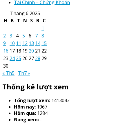
Tài Chính – Chứng Khoán
Tháng 6 2025
H
B
T
N
S
B
C
1
2
3
4
5
6
7
8
9
10
11
12
13
14
15
16
17
18
19
20
21
22
23
24
25
26
27
28
29
30
« Th5
Th7 »
Thống kê lượt xem
Tổng lượt xem:
1413043
Hôm nay:
1067
Hôm qua:
1284
Đang xem:
...