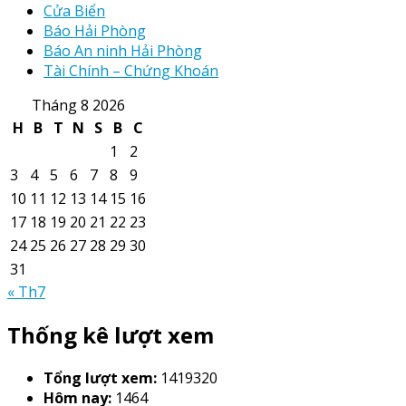
Cửa Biển
Báo Hải Phòng
Báo An ninh Hải Phòng
Tài Chính – Chứng Khoán
Tháng 8 2026
H
B
T
N
S
B
C
1
2
3
4
5
6
7
8
9
10
11
12
13
14
15
16
17
18
19
20
21
22
23
24
25
26
27
28
29
30
31
« Th7
Thống kê lượt xem
Tổng lượt xem:
1419320
Hôm nay:
1464