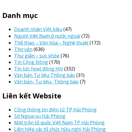
Danh mục
Doanh nhân Việt kiều
(47)
Người Việt Nam ở nước ngoài
(72)
Thể thao – Văn hóa – Nghệ thuật
(172)
Thơ văn
(636)
Thư giãn – sức khỏe
(76)
Tin Cộng Đồng
(170)
Tin tức hoạt động Hội
(332)
Văn bản Tư liệu Thông báo
(31)
Văn bản- Tư liệu- Thông báo
(7)
Liên kết Website
Cổng thông tin điện tử TP Hải Phòng
Sở Ngoại vụ Hải Phòng
Mặt trận tổ quốc Việt Nam TP Hải Phòng
Liên hiệp các tổ chức hữu nghị Hải Phòng