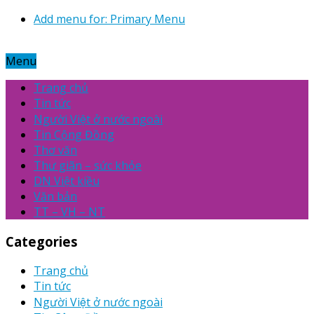
Add menu for: Primary Menu
Menu
Trang chủ
Tin tức
Người Việt ở nước ngoài
Tin Cộng Đồng
Thơ văn
Thư giãn – sức khỏe
DN Việt kiều
Văn bản
TT – VH – NT
Categories
Trang chủ
Tin tức
Người Việt ở nước ngoài