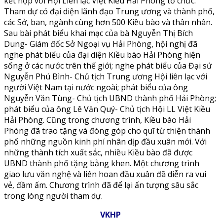
kết hợp với Hội Liên lạc Việt Kiều Hải Phòng tổ chức.
Tham dự có đại diện lãnh đạo Trung ương và thành phố,
các Sở, ban, ngành cùng hơn 500 Kiều bào và thân nhân.
Sau bài phát biểu khai mạc của bà Nguyễn Thị Bích
Dung- Giám đốc Sở Ngoại vụ Hải Phòng, hội nghị đã
nghe phát biểu của đại diện Kiều bào Hải Phòng hiện
sống ở các nước trên thế giới; nghe phát biểu của Đại sứ
Nguyễn Phú Bình- Chủ tịch Trung ương Hội liên lạc với
người Việt Nam tại nước ngoài; phát biểu của ông
Nguyễn Văn Tùng- Chủ tịch UBND thành phố Hải Phòng;
phát biểu của ông Lê Văn Quý- Chủ tịch Hội LL Việt Kiều
Hải Phòng. Cũng trong chương trình, Kiều bào Hải
Phòng đã trao tặng và đóng góp cho quĩ từ thiện thành
phố những nguồn kinh phí nhân dịp đầu xuân mới. Với
những thành tích xuất sắc, nhiều Kiều bào đã được
UBND thành phố tặng bằng khen. Một chương trình
giao lưu văn nghệ và liên hoan đầu xuân đã diễn ra vui
vẻ, đầm ấm. Chương trình đã để lại ấn tượng sâu sắc
trong lòng người tham dự.
VKHP