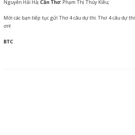
Nguyễn Hải Hà;
Cần Thơ
: Phạm Thị Thúy Kiều;
Mời các bạn tiếp tục gửi Thơ 4 câu dự thi. Thơ 4 câu dự t
ơn!
BTC