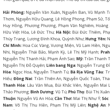
Hải Phòng:
Nguyễn Văn Xuân, Nguyễn Ban, Vũ Mạnh Tr
Thơm, Nguyễn Hữu Quang, Lê Hồng Phong, Phạm Sử, Tố
Huy Hồng, Phương Phương, Phạm Văn Nghiêm, Hoàng 
Hữu Việt Hòa, Lê Đức Thu;
Hà Nội:
Bùi Đức Thiêm, Phạ
Thùy Trang, Lương Đình Khoa, Quỳnh Như;
Hưng Yên:
N
Chí Minh:
Hoa Cúc Vàng, Vương Miện, Vũ Lam Hiền, Ngu
Nhi, Nguyễn Thái Bảo, Mạnh Kỳ, Lê Thị Mỹ Hạnh;
Prah
Nguyễn Thị Thanh Hải, Phạm Ánh Sao;
Mỹ:
Trần Thanh 
Nguyễn Thị Đỗ Quyên;
Liên bang Nga
: Nguyễn Trung Đ
Hòa
: Ngọc Hoa, Nguyễn Thanh Tú;
Bà Rịa Vũng Tàu
: T
Hiếu;
Đồng Nai
: Trần Thiên An, Nguyễn Quốc Toàn, Th
Thanh Hóa
: Lâu Văn Mua, Bùi Khắc Viên, Nguyễn Mai 
Thảo Phương;
Bình Dương
: Vũ Tú;
Phú Thọ
: Bùi Thị Xuâ
Thuận
: Nguyễn Vũ An Hòa;
Cần Thơ:
Mai Thị Như Ý;
Sóc
Nam
: Võ Thị Thu Hiền, Phạm Thị Mỹ Liên;
Nghệ An
: 