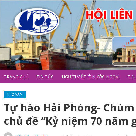
TRANG CHỦ
TIN TỨC
NGƯỜI VIỆT Ở NƯỚC NGOÀI
TIN
THƠ VĂN
Tự hào Hải Phòng- Chùm s
chủ đề “Kỷ niệm 70 năm 