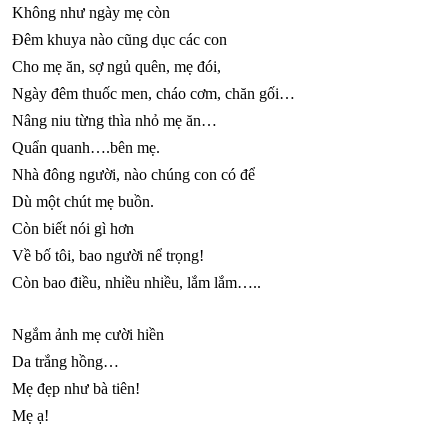
Không như ngày mẹ còn
Đêm khuya nào cũng dục các con
Cho mẹ ăn, sợ ngủ quên, mẹ đói,
Ngày đêm thuốc men, cháo cơm, chăn gối…
Nâng niu từng thìa nhỏ mẹ ăn…
Quẩn quanh….bên mẹ.
Nhà đông người, nào chúng con có để
Dù một chút mẹ buồn.
Còn biết nói gì hơn
Về bố tôi, bao người nể trọng!
Còn bao điều, nhiều nhiều, lắm lắm…..
Ngắm ảnh mẹ cười hiền
Da trắng hồng…
Mẹ đẹp như bà tiên!
Mẹ ạ!