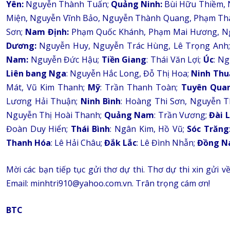
Yên:
Nguyễn Thành Tuấn;
Quảng Ninh:
Bùi Hữu Thiềm, 
Miện, Nguyễn Vĩnh Bảo, Nguyễn Thành Quang, Phạm Th
Sơn;
Nam Định:
Phạm Quốc Khánh, Phạm Mai Hương, Ngu
Dương:
Nguyễn Huy, Nguyễn Trác Hùng, Lê Trọng Anh
Nam:
Nguyễn Đức Hậu;
Tiền Giang
: Thái Văn Lợi;
Úc
: N
Liên bang Nga
: Nguyễn Hắc Long, Đỗ Thị Hoa;
Ninh Thu
Mát, Vũ Kim Thanh;
Mỹ
: Trần Thanh Toàn;
Tuyên Qua
Lương Hải Thuận;
Ninh Bình
: Hoàng Thi Sơn, Nguyễn 
Nguyễn Thị Hoài Thanh;
Quảng Nam
: Trần Vương;
Đài 
Đoàn Duy Hiển;
Thái Bình
: Ngân Kim, Hồ Vũ;
Sóc Trăng
Thanh Hóa
: Lê Hải Châu;
Đắk Lắc
: Lê Đình Nhẫn;
Đồng N
Mời các bạn tiếp tục gửi thơ dự thi. Thơ dự thi xin gửi v
Email: minhtri910@yahoo.com.vn. Trân trọng cám ơn!
BTC