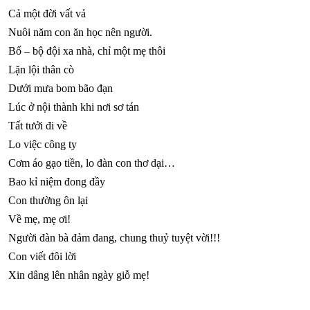
Cả một đời vất vả
Nuôi năm con ăn học nên người.
Bố – bộ đội xa nhà, chỉ một mẹ thôi
Lặn lội thân cò
Dưới mưa bom bão đạn
Lúc ở nội thành khi nơi sơ tán
Tất tưởi đi về
Lo việc công ty
Cơm áo gạo tiền, lo đàn con thơ dại…
Bao kỉ niệm đong đầy
Con thường ôn lại
Về mẹ, mẹ ơi!
Người đàn bà đảm đang, chung thuỷ tuyệt vời!!!
Con viết đôi lời
Xin dâng lên nhân ngày giỗ mẹ!