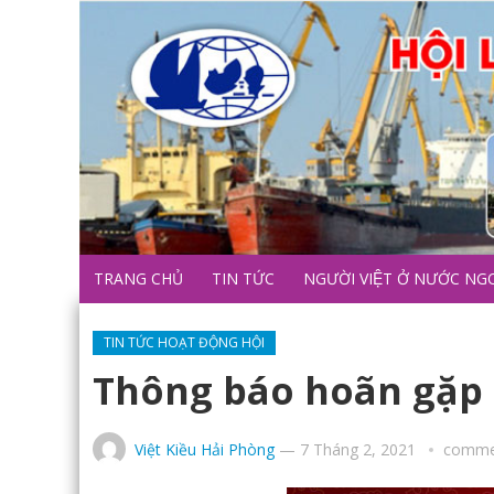
TRANG CHỦ
TIN TỨC
NGƯỜI VIỆT Ở NƯỚC NG
TIN TỨC HOẠT ĐỘNG HỘI
Thông báo hoãn gặp 
Việt Kiều Hải Phòng
—
7 Tháng 2, 2021
commen