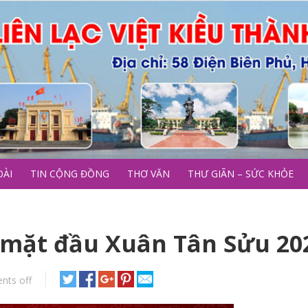
OÀI
TIN CỘNG ĐỒNG
THƠ VĂN
THƯ GIÃN – SỨC KHỎE
mặt đầu Xuân Tân Sửu 20
ts off