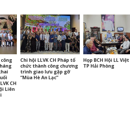
 công
Chi hội LLVK CH Pháp tổ
Họp BCH Hội LL Việt
tháng
chức thành công chương
TP Hải Phòng
khai
trình giao lưu gặp gỡ
cuối
“Mùa Hè An Lạc”
LLVK CH
ội Liên
i