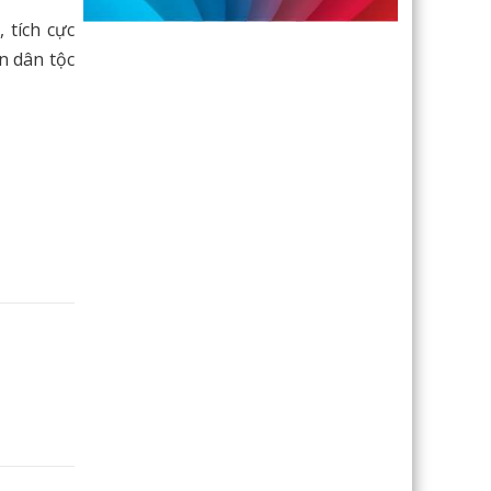
 tích cực
n dân tộc