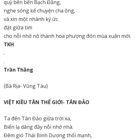
quỳ bên bến Bạch Đằng,
nghe sóng kể chuyện cha ông,
và xin một nhành ký ức
đặt giữa tim
cho nỗi nhớ nở thành hoa phượng đón mùa xuân mới.
TKH
.
.
Trần Thắng
(Bà Rịa- Vũng Tàu)
VIỆT KIỀU TÂN THẾ GIỚI- TÂN ĐẢO
Ta đến Tân Đảo giữa trời xa,
Biển lạ dâng đầy nỗi nhớ nhà.
Đêm gió Thái Bình Dương thổi mạnh,