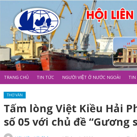
TRANG CHỦ
TIN TỨC
NGƯỜI VIỆT Ở NƯỚC NGOÀI
TIN
THƠ VĂN
Tấm lòng Việt Kiều Hải P
số 05 với chủ đề “Gương 