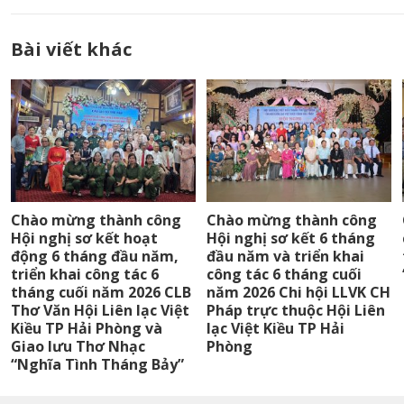
Bài viết khác
Chào mừng thành công
Chào mừng thành công
Hội nghị sơ kết hoạt
Hội nghị sơ kết 6 tháng
động 6 tháng đầu năm,
đầu năm và triển khai
triển khai công tác 6
công tác 6 tháng cuối
tháng cuối năm 2026 CLB
năm 2026 Chi hội LLVK CH
Thơ Văn Hội Liên lạc Việt
Pháp trực thuộc Hội Liên
Kiều TP Hải Phòng và
lạc Việt Kiều TP Hải
Giao lưu Thơ Nhạc
Phòng
“Nghĩa Tình Tháng Bảy”