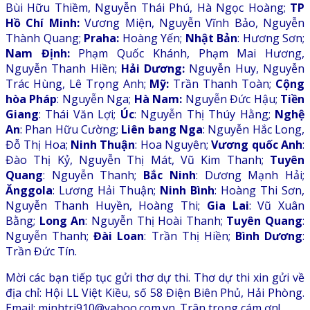
Bùi Hữu Thiềm, Nguyễn Thái Phú, Hà Ngọc Hoàng;
TP
Hồ Chí Minh:
Vương Miện, Nguyễn Vĩnh Bảo, Nguyễn
Thành Quang;
Praha:
Hoàng Yến;
Nhật Bản
: Hương Sơn;
Nam Định:
Phạm Quốc Khánh, Phạm Mai Hương,
Nguyễn Thanh Hiền;
Hải Dương:
Nguyễn Huy, Nguyễn
Trác Hùng, Lê Trọng Anh;
Mỹ:
Trần Thanh Toàn;
Cộng
hòa Pháp
: Nguyễn Nga;
Hà Nam:
Nguyễn Đức Hậu;
Tiền
Giang
: Thái Văn Lợi;
Úc
: Nguyễn Thị Thúy Hằng;
Nghệ
An
: Phan Hữu Cường;
Liên bang Nga
: Nguyễn Hắc Long,
Đỗ Thị Hoa;
Ninh Thuận
: Hoa Nguyên;
Vương quốc Anh
:
Đào Thị Kỷ, Nguyễn Thị Mát, Vũ Kim Thanh;
Tuyên
Quang
: Nguyễn Thanh;
Bắc Ninh
: Dương Mạnh Hải;
Ănggola
: Lương Hải Thuận;
Ninh Bình
: Hoàng Thi Sơn,
Nguyễn Thanh Huyền, Hoàng Thi;
Gia Lai
: Vũ Xuân
Bằng;
Long An
: Nguyễn Thị Hoài Thanh;
Tuyên Quang
:
Nguyễn Thanh;
Đài Loan
: Trần Thị Hiền;
Bình Dương
:
Trần Đức Tín.
Mời các bạn tiếp tục gửi thơ dự thi. Thơ dự thi xin gửi về
địa chỉ: Hội LL Việt Kiều, số 58 Điện Biên Phủ, Hải Phòng.
Email: minhtri910@yahoo.com.vn. Trân trọng cám ơn!