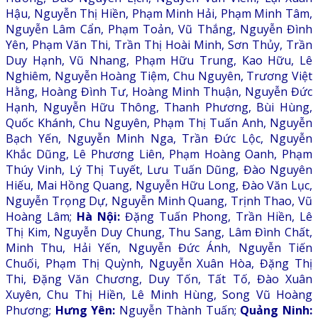
Hậu, Nguyễn Thị Hiền, Phạm Minh Hải, Phạm Minh Tâm,
Nguyễn Lâm Cẩn, Phạm Toản, Vũ Thắng, Nguyễn Đình
Yên, Phạm Văn Thi, Trần Thị Hoài Minh, Sơn Thủy, Trần
Duy Hạnh, Vũ Nhang, Phạm Hữu Trung, Kao Hữu, Lê
Nghiêm, Nguyễn Hoàng Tiệm, Chu Nguyên, Trương Việt
Hằng, Hoàng Đình Tư, Hoàng Minh Thuận, Nguyễn Đức
Hạnh, Nguyễn Hữu Thông, Thanh Phương, Bùi Hùng,
Quốc Khánh, Chu Nguyên, Phạm Thị Tuấn Anh, Nguyễn
Bạch Yến, Nguyễn Minh Nga, Trần Đức Lộc, Nguyễn
Khắc Dũng, Lê Phương Liên, Phạm Hoàng Oanh, Phạm
Thúy Vinh, Lý Thị Tuyết, Lưu Tuấn Dũng, Đào Nguyên
Hiếu, Mai Hồng Quang, Nguyễn Hữu Long, Đào Văn Lục,
Nguyễn Trọng Dự, Nguyễn Minh Quang, Trịnh Thao, Vũ
Hoàng Lâm;
Hà Nội:
Đặng Tuấn Phong, Trần Hiền, Lê
Thị Kim, Nguyễn Duy Chung, Thu Sang, Lâm Đình Chất,
Minh Thu, Hải Yến, Nguyễn Đức Ánh, Nguyễn Tiến
Chuối, Phạm Thị Quỳnh, Nguyễn Xuân Hòa, Đặng Thị
Thi, Đặng Văn Chương, Duy Tốn, Tất Tố, Đào Xuân
Xuyên, Chu Thị Hiền, Lê Minh Hùng, Song Vũ Hoàng
Phương;
Hưng Yên:
Nguyễn Thành Tuấn;
Quảng Ninh: