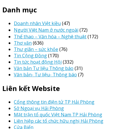
Danh mục
Doanh nhân Việt kiều
(47)
Người Việt Nam ở nước ngoài
(72)
Thể thao – Văn hóa – Nghệ thuật
(172)
Thơ văn
(636)
Thư giãn – sức khỏe
(76)
Tin Cộng Đồng
(170)
Tin tức hoạt động Hội
(332)
Văn bản Tư liệu Thông báo
(31)
Văn bản- Tư liệu- Thông báo
(7)
Liên kết Website
Cổng thông tin điện tử TP Hải Phòng
Sở Ngoại vụ Hải Phòng
Mặt trận tổ quốc Việt Nam TP Hải Phòng
Liên hiệp các tổ chức hữu nghị Hải Phòng
Cửa Biển