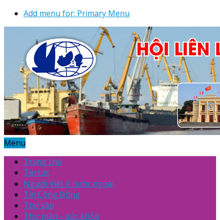
Add menu for: Primary Menu
Menu
Trang chủ
Tin tức
Người Việt ở nước ngoài
Tin Cộng Đồng
Thơ văn
Thư giãn – sức khỏe