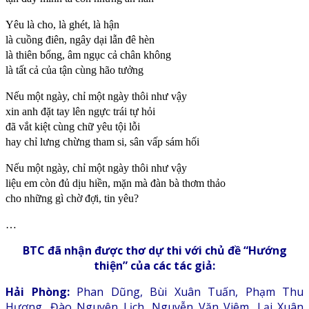
Yêu là cho, là ghét, là hận
là cuồng điên, ngây dại lẫn đê hèn
là thiên bổng, âm ngục cả chân không
là tất cả của tận cùng hão tưởng
Nếu một ngày, chỉ một ngày thôi như vậy
xin anh đặt tay lên ngực trái tự hỏi
đã vắt kiệt cùng chữ yêu tội lỗi
hay chỉ lưng chừng tham si, sân vấp sám hối
Nếu một ngày, chỉ một ngày thôi như vậy
liệu em còn đủ dịu hiền, mặn mà đàn bà thơm thảo
cho những gì chờ đợi, tin yêu?
…
BTC đã nhận được thơ dự thi với chủ đề “Hướng
thiện” của các tác giả:
Hải Phòng:
Phan Dũng, Bùi Xuân Tuấn, Phạm Thu
Hương, Đào Nguyên Lịch, Nguyễn Văn Viêm, Lại Xuân