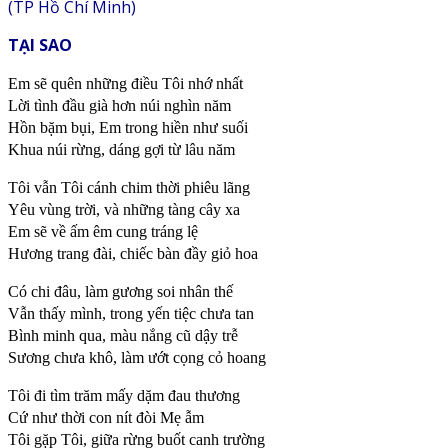
(TP Hồ Chí Minh)
TẠI SAO
Em sẽ quên những điều Tôi nhớ nhất
Lời tình đầu già hơn núi nghìn năm
Hồn bặm bụi, Em trong hiền như suối
Khua núi rừng, dáng gợi từ lâu năm
Tôi vẫn Tôi cánh chim thời phiêu lãng
Yêu vùng trời, và những tàng cây xa
Em sẽ về ấm êm cung tráng lệ
Hương trang đài, chiếc bàn đầy giỏ hoa
Có chi đâu, làm gương soi nhân thế
Vẫn thấy mình, trong yến tiệc chưa tan
Bình minh qua, màu nắng cũ dậy trễ
Sương chưa khô, làm ướt cọng cỏ hoang
Tôi đi tìm trăm mấy dặm đau thương
Cứ như thời con nít đòi Mẹ ẫm
Tôi gặp Tôi, giữa rừng buốt canh trường