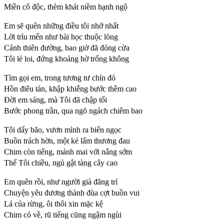
Miền cô độc, thèm khát niềm hạnh ngộ
Em sẽ quên những điều tôi nhớ nhất
Lời trìu mến như bài học thuộc lòng
Cánh thiên đường, bao giờ đã đóng cửa
Tôi lẻ loi, đứng khoảng hờ trống không
Tìm gọi em, trong tương tư chín đỏ
Hồn điêu tàn, khập khiễng bước thềm cao
Đời em sáng, mà Tôi đã chập tối
Bước phong trần, qua ngõ ngách chiêm bao
Tôi dấy bão, vươn mình ra biển ngọc
Buồn trách hờn, một kẻ lấm thương đau
Chim còn tiếng, mảnh mai với nắng sớm
Thế Tôi chiều, ngủ gật tàng cây cao
Em quên rồi, như người già đãng trí
Chuyện yêu đương thành đùa cợt buồn vui
Lá của rừng, ôi thôi xin mặc kệ
Chim có về, rũ tiếng cũng ngậm ngùi