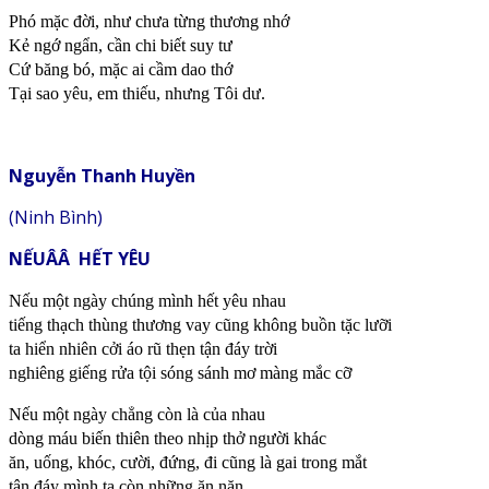
Phó mặc đời, như chưa từng thương nhớ
Kẻ ngớ ngẩn, cần chi biết suy tư
Cứ băng bó, mặc ai cầm dao thớ
Tại sao yêu, em thiếu, nhưng Tôi dư.
Nguyễn Thanh Huyền
(Ninh Bình)
NẾUÂÂ HẾT YÊU
Nếu một ngày chúng mình hết yêu nhau
tiếng thạch thùng thương vay cũng không buồn tặc lưỡi
ta hiển nhiên cởi áo rũ thẹn tận đáy trời
nghiêng giếng rửa tội sóng sánh mơ màng mắc cỡ
Nếu một ngày chẳng còn là của nhau
dòng máu biến thiên theo nhịp thở người khác
ăn, uống, khóc, cười, đứng, đi cũng là gai trong mắt
tận đáy mình ta còn những ăn năn