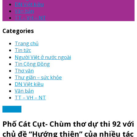
DN Việt kiều
Văn bản
TT – VH – NT
Categories
Trang chủ
Tin tức
Người Việt ở nước ngoài
Tin Cộng Đồng
Thơ văn
Thư giãn – sức khỏe
DN Việt kiều
Văn bản
TT – VH – NT
Thơ văn
Phố Cát Cụt- Chùm thơ dự thi 92 với
chủ đề “Hướng thiện” của nhiều tác