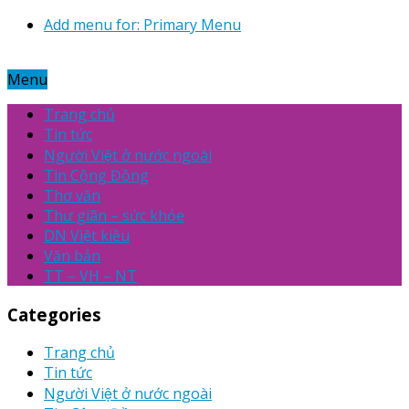
Add menu for: Primary Menu
Menu
Trang chủ
Tin tức
Người Việt ở nước ngoài
Tin Cộng Đồng
Thơ văn
Thư giãn – sức khỏe
DN Việt kiều
Văn bản
TT – VH – NT
Categories
Trang chủ
Tin tức
Người Việt ở nước ngoài