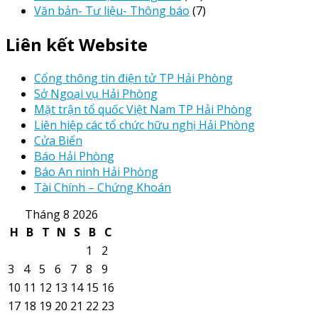
Văn bản- Tư liệu- Thông báo
(7)
Liên kết Website
Cổng thông tin điện tử TP Hải Phòng
Sở Ngoại vụ Hải Phòng
Mặt trận tổ quốc Việt Nam TP Hải Phòng
Liên hiệp các tổ chức hữu nghị Hải Phòng
Cửa Biển
Báo Hải Phòng
Báo An ninh Hải Phòng
Tài Chính – Chứng Khoán
Tháng 8 2026
H
B
T
N
S
B
C
1
2
3
4
5
6
7
8
9
10
11
12
13
14
15
16
17
18
19
20
21
22
23