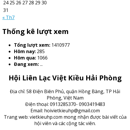
24
25
26
27
28
29
30
31
« Th7
Thống kê lượt xem
Tổng lượt xem:
1410977
Hôm nay:
285
Hôm qua:
1066
Đang xem:
...
Hội Liên Lạc Việt Kiều Hải Phòng
Địa chỉ: 58 Điện Biên Phủ, quận Hồng Bàng, TP Hải
Phòng, Việt Nam
Điện thoại: 0913285370- 0903419483
Email: hoivietkieuhp@gmail.com
Trang web: vietkieuhp.com mong nhận được bài viết của
hội viên và các cộng tác viên.