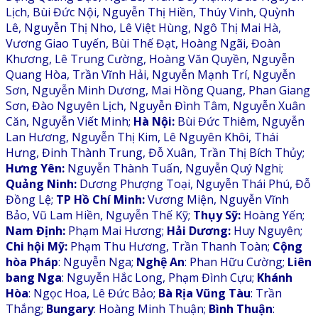
Lịch, Bùi Đức Nội, Nguyễn Thị Hiền, Thúy Vinh, Quỳnh
Lê, Nguyễn Thị Nho, Lê Việt Hùng, Ngô Thị Mai Hà,
Vương Giao Tuyến, Bùi Thế Đạt, Hoàng Ngãi, Đoàn
Khương, Lê Trung Cường, Hoàng Văn Quyền, Nguyễn
Quang Hòa, Trần Vĩnh Hải, Nguyễn Mạnh Trí, Nguyễn
Sơn, Nguyễn Minh Dương, Mai Hồng Quang, Phan Giang
Sơn, Đào Nguyên Lịch, Nguyễn Đình Tâm, Nguyễn Xuân
Căn, Nguyễn Viết Minh;
Hà Nội:
Bùi Đức Thiêm, Nguyễn
Lan Hương, Nguyễn Thị Kim, Lê Nguyên Khôi, Thái
Hưng, Đinh Thành Trung, Đỗ Xuân, Trần Thị Bích Thủy;
Hưng Yên:
Nguyễn Thành Tuấn, Nguyễn Quý Nghi;
Quảng Ninh:
Dương Phượng Toại, Nguyễn Thái Phú, Đỗ
Đồng Lệ;
TP Hồ Chí Minh:
Vương Miện, Nguyễn Vĩnh
Bảo, Vũ Lam Hiền, Nguyễn Thế Kỹ;
Thụy Sỹ:
Hoàng Yến;
Nam Định:
Phạm Mai Hương;
Hải Dương:
Huy Nguyên;
Chi hội
Mỹ:
Phạm Thu Hương, Trần Thanh Toàn;
Cộng
hòa Pháp
: Nguyễn Nga;
Nghệ An
: Phan Hữu Cường;
Liên
bang Nga
: Nguyễn Hắc Long, Phạm Đình Cựu;
Khánh
Hòa
: Ngọc Hoa, Lê Đức Bảo;
Bà Rịa Vũng Tàu
: Trần
Thắng;
Bungary
: Hoàng Minh Thuận;
Bình Thuận
: