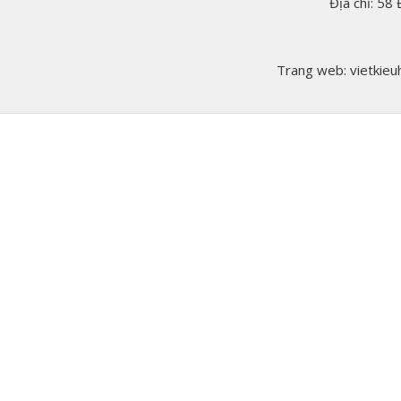
Địa chỉ: 58
Trang web: vietkieuh