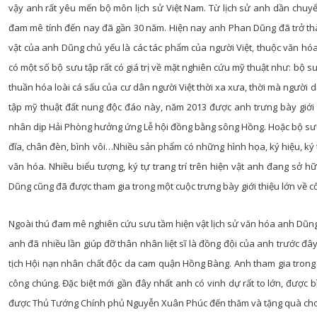
vậy anh rất yêu mến bộ môn lịch sử Việt Nam. Từ lịch sử anh dần chuy
đam mê tính đến nay đã gần 30 năm. Hiện nay anh Phan Dũng đã trở th
vật của anh Dũng chủ yếu là các tác phẩm của người Việt, thuộc văn hóa 
có một số bộ sưu tập rất có giá trị về mặt nghiên cứu mỹ thuật như: bộ 
thuần hóa loài cá sấu của cư dân người Việt thời xa xưa, thời mà người 
tập mỹ thuật đất nung độc đáo này, năm 2013 được anh trưng bày giới
nhân dịp Hải Phòng hưởng ứng Lễ hội đồng bằng sông Hồng. Hoặc bộ sưu 
đĩa, chân đèn, bình vôi…Nhiều sản phẩm có những hình họa, ký hiệu, ký t
văn hóa. Nhiều biểu tượng, ký tự trang trí trên hiện vật anh đang sở h
Dũng cũng đã được tham gia trong một cuộc trưng bày giới thiệu lớn về cổ 
Ngoài thú đam mê nghiên cứu sưu tầm hiện vật lịch sử văn hóa anh Dũng
anh đã nhiều lần giúp đỡ thân nhân liệt sĩ là đồng đội của anh trước đâ
tịch Hội nạn nhân chất độc da cam quận Hồng Bàng. Anh tham gia trong C
công chúng. Đặc biệt mới gần đây nhất anh có vinh dự rất to lớn, được
được Thủ Tướng Chính phủ Nguyễn Xuân Phúc đến thăm và tặng quà cho a