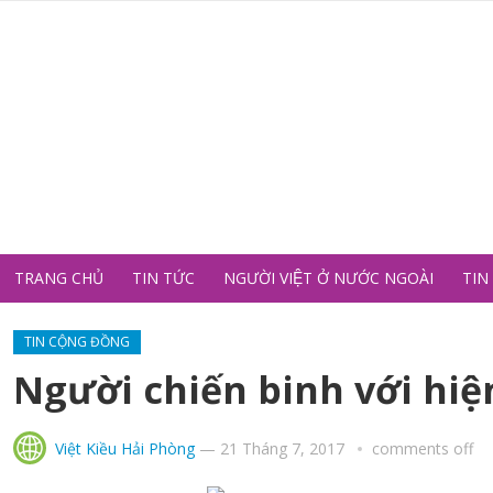
TRANG CHỦ
TIN TỨC
NGƯỜI VIỆT Ở NƯỚC NGOÀI
TIN
TIN CỘNG ĐỒNG
Người chiến binh với hiện
Việt Kiều Hải Phòng
—
21 Tháng 7, 2017
comments off