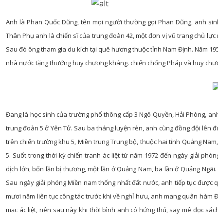
Anh là Phan Quốc Dũng, tên mọi người thường gọi Phan Dũng, anh sinh
Thân Phụ anh là chiến sĩ của trung đoàn 42, một đơn vị vũ trang chủ lực 
Sau đó ông tham gia du kích tại quê hương thuộc tỉnh Nam Định. Năm 19
nhà nước tặng thưởng huy chương kháng. chiến chống Pháp và huy chư
Đang là học sinh của trường phổ thông cấp 3 Ngô Quyền, Hải Phòng, an
trung đoàn 5 ở Yên Tử. Sau ba tháng luyện rèn, anh cùng đồng đội lên đ
trên chiến trường khu 5, Miền trung Trung bộ, thuộc hai tỉnh Quảng Nam
5. Suốt trong thời kỳ chiến tranh ác liệt từ năm 1972 đến ngày giải ph
dịch lớn, bốn lần bị thương, một lần ở Quảng Nam, ba lần ở Quảng Ngãi. 
Sau ngày giải phóng Miền nam thống nhất đất nước, anh tiếp tục được q
mươi năm liên tục công tác trước khi về nghỉ hưu, anh mang quân hàm Đại
mạc ác liệt, nên sau này khi thời bình anh có hứng thú, say mê đọc sách