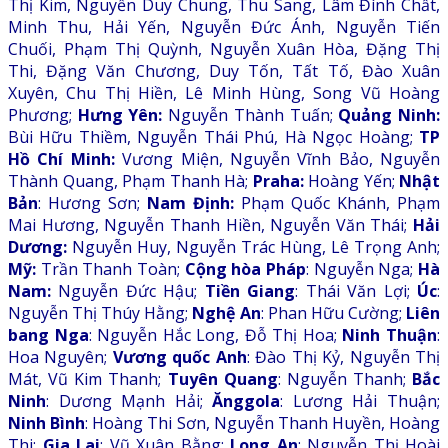
Thị Kim, Nguyễn Duy Chung, Thu Sang, Lâm Đình Chất,
Minh Thu, Hải Yến, Nguyễn Đức Ánh, Nguyễn Tiến
Chuối, Phạm Thị Quỳnh, Nguyễn Xuân Hòa, Đặng Thị
Thi, Đặng Văn Chương, Duy Tốn, Tất Tố, Đào Xuân
Xuyên, Chu Thị Hiền, Lê Minh Hùng, Song Vũ Hoàng
Phương;
Hưng Yên:
Nguyễn Thành Tuấn;
Quảng Ninh:
Bùi Hữu Thiềm, Nguyễn Thái Phú, Hà Ngọc Hoàng;
TP
Hồ Chí Minh:
Vương Miện, Nguyễn Vĩnh Bảo, Nguyễn
Thành Quang, Phạm Thanh Hà;
Praha:
Hoàng Yến;
Nhật
Bản
: Hương Sơn;
Nam Định:
Phạm Quốc Khánh, Phạm
Mai Hương, Nguyễn Thanh Hiền, Nguyễn Văn Thái;
Hải
Dương:
Nguyễn Huy, Nguyễn Trác Hùng, Lê Trọng Anh;
Mỹ:
Trần Thanh Toàn;
Cộng hòa Pháp
: Nguyễn Nga;
Hà
Nam:
Nguyễn Đức Hậu;
Tiền Giang
: Thái Văn Lợi;
Úc
:
Nguyễn Thị Thúy Hằng;
Nghệ An
: Phan Hữu Cường;
Liên
bang Nga
: Nguyễn Hắc Long, Đỗ Thị Hoa;
Ninh Thuận
:
Hoa Nguyên;
Vương quốc Anh
: Đào Thị Kỷ, Nguyễn Thị
Mát, Vũ Kim Thanh;
Tuyên Quang
: Nguyễn Thanh;
Bắc
Ninh
: Dương Mạnh Hải;
Ănggola
: Lương Hải Thuận;
Ninh Bình
: Hoàng Thi Sơn, Nguyễn Thanh Huyền, Hoàng
Thi;
Gia Lai
: Vũ Xuân Bằng;
Long An
: Nguyễn Thị Hoài