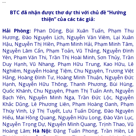
…
BTC đã nhận được thơ dự thi với chủ đề “Hướng
thiện” của các tác giả:
Hải Phòng:
Phan Dũng, Bùi Xuân Tuấn, Phạm Thu
Hương, Đào Nguyên Lịch, Nguyễn Văn Viêm, Lại Xuân
Hậu, Nguyễn Thị Hiền, Phạm Minh Hải, Phạm Minh Tâm,
Nguyễn Lâm Cẩn, Phạm Toản, Vũ Thắng, Nguyễn Đình
Yên, Phạm Văn Thi, Trần Thị Hoài Minh, Sơn Thủy, Trần
Duy Hạnh, Vũ Nhang, Phạm Hữu Trung, Kao Hữu, Lê
Nghiêm, Nguyễn Hoàng Tiệm, Chu Nguyên, Trương Việt
Hằng, Hoàng Đình Tư, Hoàng Minh Thuận, Nguyễn Đức
Hạnh, Nguyễn Hữu Thông, Thanh Phương, Bùi Hùng,
Quốc Khánh, Chu Nguyên, Phạm Thị Tuấn Anh, Nguyễn
Bạch Yến, Nguyễn Minh Nga, Trần Đức Lộc, Nguyễn
Khắc Dũng, Lê Phương Liên, Phạm Hoàng Oanh, Phạm
Thúy Vinh, Lý Thị Tuyết, Lưu Tuấn Dũng, Đào Nguyên
Hiếu, Mai Hồng Quang, Nguyễn Hữu Long, Đào Văn Lục,
Nguyễn Trọng Dự, Nguyễn Minh Quang, Trịnh Thao, Vũ
Hoàng Lâm;
Hà Nội:
Đặng Tuấn Phong, Trần Hiền, Lê