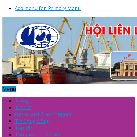
Add menu for: Primary Menu
Menu
Trang chủ
Tin tức
Người Việt ở nước ngoài
Tin Cộng Đồng
Thơ văn
Thư giãn – sức khỏe