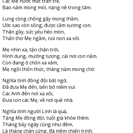
Các Mẹ nước mắt tràn trề,
Bao năm mong mỏi, nặng nề trong tâm.
Lưng còng chống gậy mong thầm,
Ước sao còn sống, được cầm xương con.
Thân gầy, sức yếu héo mòn,
Thẩn thơ Mẹ ngắm, núi non xa vời.
Mẹ nhìn xa, tận chân trời,
Hình dung, mường tượng, cái nơi con nằm.
Con đang ở chốn xa xăm,
Mẹ ngồi thổn thức, tháng năm mong chờ.
Nghĩa tình đồng đội bất ngờ,
Đã đưa Mẹ đến, bến bờ niềm vui.
Các Anh đến nơi xa xôi,
Đưa con các Mẹ, về nơi quê nhà.
Nghĩa tình người Lính là quà,
Tặng Mẹ đồng đội, tuổi già khỏe thêm.
Tháng bảy ngày cũng như đêm,
Là tháng chân cứng, đá mềm chiến trinh.