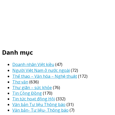
Danh mục
Doanh nhân Việt kiều
(47)
Người Việt Nam ở nước ngoài
(72)
Thể thao – Văn hóa – Nghệ thuật
(172)
Thơ văn
(636)
Thư giãn – sức khỏe
(76)
Tin Cộng Đồng
(170)
Tin tức hoạt động Hội
(332)
Văn bản Tư liệu Thông báo
(31)
Văn bản- Tư liệu- Thông báo
(7)