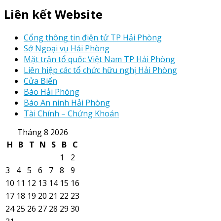
Liên kết Website
Cổng thông tin điện tử TP Hải Phòng
Sở Ngoại vụ Hải Phòng
Mặt trận tổ quốc Việt Nam TP Hải Phòng
Liên hiệp các tổ chức hữu nghị Hải Phòng
Cửa Biển
Báo Hải Phòng
Báo An ninh Hải Phòng
Tài Chính – Chứng Khoán
Tháng 8 2026
H
B
T
N
S
B
C
1
2
3
4
5
6
7
8
9
10
11
12
13
14
15
16
17
18
19
20
21
22
23
24
25
26
27
28
29
30