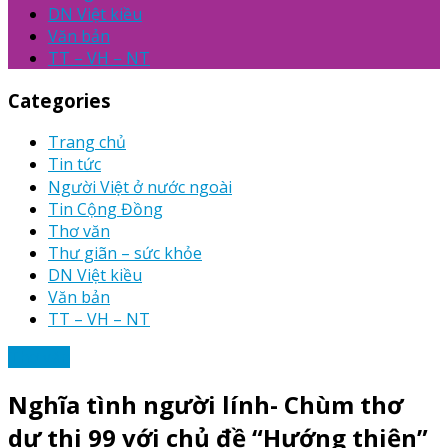
DN Việt kiều
Văn bản
TT – VH – NT
Categories
Trang chủ
Tin tức
Người Việt ở nước ngoài
Tin Cộng Đồng
Thơ văn
Thư giãn – sức khỏe
DN Việt kiều
Văn bản
TT – VH – NT
Thơ văn
Nghĩa tình người lính- Chùm thơ
dự thi 99 với chủ đề “Hướng thiện”