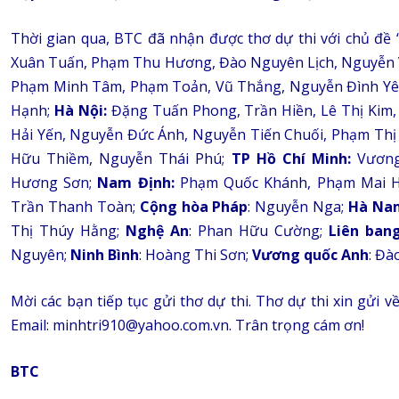
Thời gian qua, BTC đã nhận được thơ dự thi với chủ đề 
Xuân Tuấn, Phạm Thu Hương, Đào Nguyên Lịch, Nguyễn Vă
Phạm Minh Tâm, Phạm Toản, Vũ Thắng, Nguyễn Đình Yên,
Hạnh;
Hà Nội:
Đặng Tuấn Phong, Trần Hiền, Lê Thị Kim,
Hải Yến, Nguyễn Đức Ánh, Nguyễn Tiến Chuối, Phạm Th
Hữu Thiềm, Nguyễn Thái Phú;
TP Hồ Chí Minh:
Vương
Hương Sơn;
Nam Định:
Phạm Quốc Khánh, Phạm Mai 
Trần Thanh Toàn;
Cộng hòa Pháp
: Nguyễn Nga;
Hà Na
Thị Thúy Hằng;
Nghệ An
: Phan Hữu Cường;
Liên ban
Nguyên;
Ninh Bình
: Hoàng Thi Sơn;
Vương quốc Anh
: Đà
Mời các bạn tiếp tục gửi thơ dự thi. Thơ dự thi xin gửi v
Email: minhtri910@yahoo.com.vn. Trân trọng cám ơn!
BTC