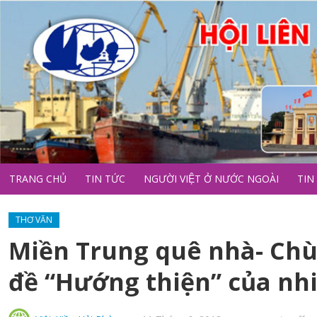
TRANG CHỦ
TIN TỨC
NGƯỜI VIỆT Ở NƯỚC NGOÀI
TIN
THƠ VĂN
Miền Trung quê nhà- Chù
đề “Hướng thiện” của nhi