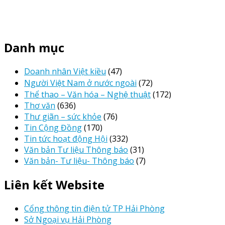
Danh mục
Doanh nhân Việt kiều
(47)
Người Việt Nam ở nước ngoài
(72)
Thể thao – Văn hóa – Nghệ thuật
(172)
Thơ văn
(636)
Thư giãn – sức khỏe
(76)
Tin Cộng Đồng
(170)
Tin tức hoạt động Hội
(332)
Văn bản Tư liệu Thông báo
(31)
Văn bản- Tư liệu- Thông báo
(7)
Liên kết Website
Cổng thông tin điện tử TP Hải Phòng
Sở Ngoại vụ Hải Phòng