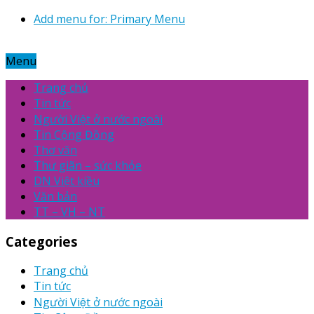
Add menu for: Primary Menu
Menu
Trang chủ
Tin tức
Người Việt ở nước ngoài
Tin Cộng Đồng
Thơ văn
Thư giãn – sức khỏe
DN Việt kiều
Văn bản
TT – VH – NT
Categories
Trang chủ
Tin tức
Người Việt ở nước ngoài