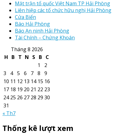
Mặt trận tổ quốc Việt Nam TP Hải Phòng
Liên hiệp các tổ chức hữu nghị Hải Phòng
Cửa Biển
Báo Hải Phòng
Báo An ninh Hải Phòng
Tài Chính – Chứng Khoán
Tháng 8 2026
H
B
T
N
S
B
C
1
2
3
4
5
6
7
8
9
10
11
12
13
14
15
16
17
18
19
20
21
22
23
24
25
26
27
28
29
30
31
« Th7
Thống kê lượt xem