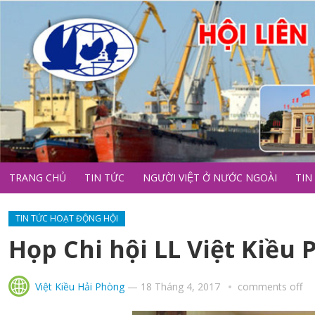
TRANG CHỦ
TIN TỨC
NGƯỜI VIỆT Ở NƯỚC NGOÀI
TIN
TIN TỨC HOẠT ĐỘNG HỘI
Họp Chi hội LL Việt Kiều 
Việt Kiều Hải Phòng
—
18 Tháng 4, 2017
comments off