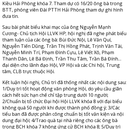
Kiều Hải Phòng khóa 7. Tham dự có 16/20 ông bà trong
BTT, phóng viên Đài PTTH Hải Phòng tham dự ghi hình
đưa tin.
Sau bài phát biểu khai mạc của ông Nguyễn Mạnh
Cương- Chủ tịch Hội LLVK HP; hội nghị đã nghe phát biểu
tham luận của các ông bà: Bùi Đức Nội, Lê Văn Quí,
Nguyễn Tiến Dũng, Trần Thị Hồng Phát, Trịnh Văn Tài,
Nguyễn Minh Trí, Phạm Đình Cựu, Lê Viết Xô, Phạm
Thanh Dân, Lê Bá Định, Trần Thu Tâm, Trần Bá Đính…
đại diện cho lãnh đạo Hội, VP Hội và các Chi hội, Trung
tâm, CLB trực thuộc Hội.
Kết luận hội nghị, Chủ trì đã thống nhất các nội dung sau:
1/Duy trì tốt hoạt động văn phòng Hội, do yêu cầu giãn
cách hết sức hạn chế chỉ tập trung dưới 10 người;
2/Chuẩn bị tổ chức Đại hội Hội LLVK khóa 8 với đại biểu
không quá 50 người khi được thành phố đồng ý; 3/Các
tiểu ban đã được phân công chuẩn bị tốt văn kiện và nội
dung đại hội; 4/Trao quà tại nhà riêng cho các ông bà
trong BCH khóa 7 không ứng cử BCH khóa 8; 5/Duy trì