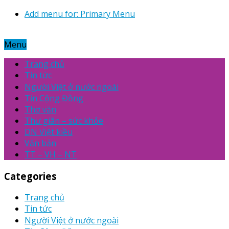
Add menu for: Primary Menu
Menu
Trang chủ
Tin tức
Người Việt ở nước ngoài
Tin Cộng Đồng
Thơ văn
Thư giãn – sức khỏe
DN Việt kiều
Văn bản
TT – VH – NT
Categories
Trang chủ
Tin tức
Người Việt ở nước ngoài