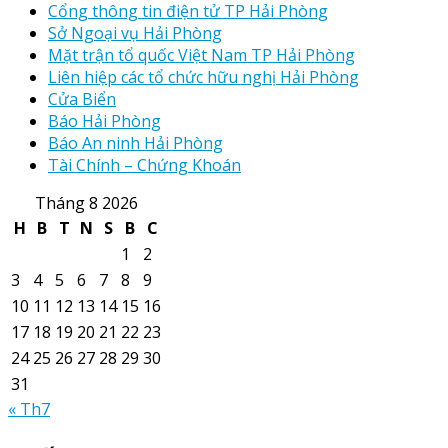
Cổng thông tin điện tử TP Hải Phòng
Sở Ngoại vụ Hải Phòng
Mặt trận tổ quốc Việt Nam TP Hải Phòng
Liên hiệp các tổ chức hữu nghị Hải Phòng
Cửa Biển
Báo Hải Phòng
Báo An ninh Hải Phòng
Tài Chính – Chứng Khoán
Tháng 8 2026
H
B
T
N
S
B
C
1
2
3
4
5
6
7
8
9
10
11
12
13
14
15
16
17
18
19
20
21
22
23
24
25
26
27
28
29
30
31
« Th7