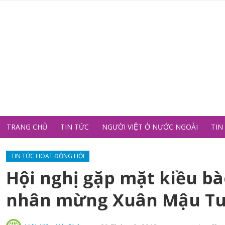
TRANG CHỦ
TIN TỨC
NGƯỜI VIỆT Ở NƯỚC NGOÀI
TIN
TIN TỨC HOẠT ĐỘNG HỘI
Hội nghị gặp mặt kiều b
nhân mừng Xuân Mậu Tu