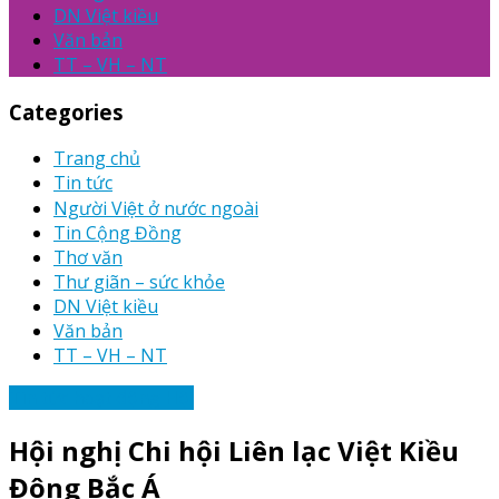
DN Việt kiều
Văn bản
TT – VH – NT
Categories
Trang chủ
Tin tức
Người Việt ở nước ngoài
Tin Cộng Đồng
Thơ văn
Thư giãn – sức khỏe
DN Việt kiều
Văn bản
TT – VH – NT
Tin tức hoạt động Hội
Hội nghị Chi hội Liên lạc Việt Kiều
Đông Bắc Á