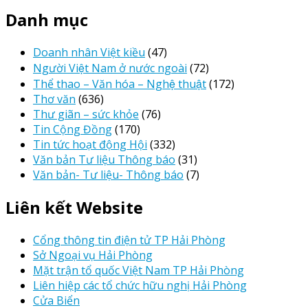
Danh mục
Doanh nhân Việt kiều
(47)
Người Việt Nam ở nước ngoài
(72)
Thể thao – Văn hóa – Nghệ thuật
(172)
Thơ văn
(636)
Thư giãn – sức khỏe
(76)
Tin Cộng Đồng
(170)
Tin tức hoạt động Hội
(332)
Văn bản Tư liệu Thông báo
(31)
Văn bản- Tư liệu- Thông báo
(7)
Liên kết Website
Cổng thông tin điện tử TP Hải Phòng
Sở Ngoại vụ Hải Phòng
Mặt trận tổ quốc Việt Nam TP Hải Phòng
Liên hiệp các tổ chức hữu nghị Hải Phòng
Cửa Biển