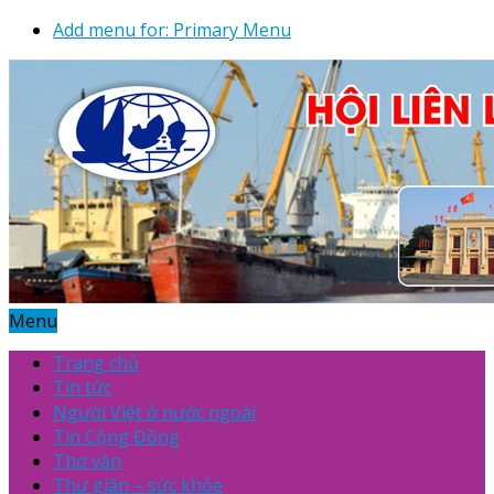
Add menu for: Primary Menu
Menu
Trang chủ
Tin tức
Người Việt ở nước ngoài
Tin Cộng Đồng
Thơ văn
Thư giãn – sức khỏe