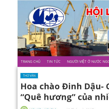
TRANG CHỦ
TIN TỨC
NGƯỜI VIỆT Ở NƯỚC NG
THƠ VĂN
Hoa chào Đinh Dậu- C
“Quê hương” của nhi