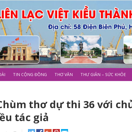
OÀI
TIN CỘNG ĐỒNG
THƠ VĂN
THƯ GIÃN – SỨC KHỎE
hùm thơ dự thi 36 với ch
ều tác giả