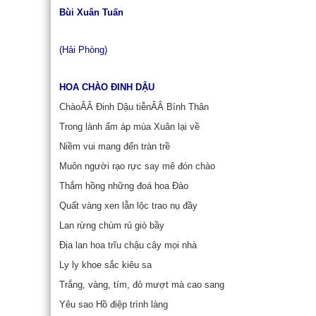
Bùi Xuân Tuấn
(Hải Phòng)
HOA CHÀO
ĐINH DẬU
ChàoÂÂ Đinh Dậu tiễnÂÂ Bính Thân
Trong lành ấm áp mùa Xuân lại về
Niềm vui mang đến tràn trề
Muôn người rạo rực say mê đón chào
Thắm hồng những đoá hoa Đào
Quất vàng xen lẫn lộc trao nụ đầy
Lan rừng chùm rủ giò bầy
Địa lan hoa trĩu chậu cây mọi nhà
Ly ly khoe sắc kiêu sa
Trắng, vàng, tím, đỏ mượt mà cao sang
Yêu sao Hồ điệp trình làng