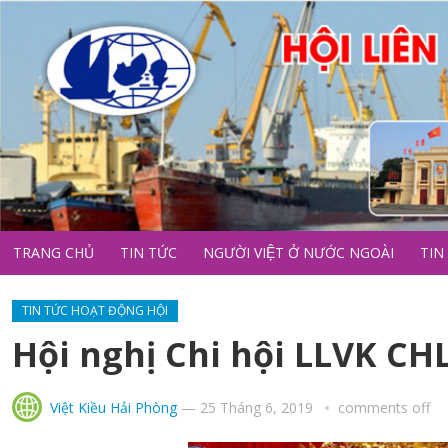
TRANG CHỦ
TIN TỨC
NGƯỜI VIỆT Ở NƯỚC NGOÀI
TIN
TIN TỨC HOẠT ĐỘNG HỘI
Hội nghị Chi hội LLVK CH
Việt Kiều Hải Phòng
—
25 Tháng 6, 2019
comments off