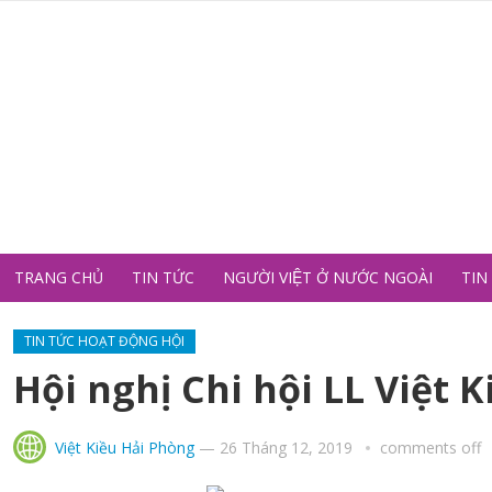
TRANG CHỦ
TIN TỨC
NGƯỜI VIỆT Ở NƯỚC NGOÀI
TIN
TIN TỨC HOẠT ĐỘNG HỘI
Hội nghị Chi hội LL Việt 
Việt Kiều Hải Phòng
—
26 Tháng 12, 2019
comments off