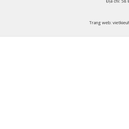
Địa chỉ: 58
Trang web: vietkieuh