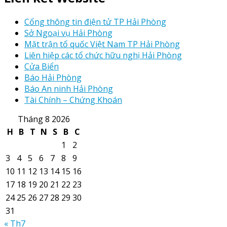
Cổng thông tin điện tử TP Hải Phòng
Sở Ngoại vụ Hải Phòng
Mặt trận tổ quốc Việt Nam TP Hải Phòng
Liên hiệp các tổ chức hữu nghị Hải Phòng
Cửa Biển
Báo Hải Phòng
Báo An ninh Hải Phòng
Tài Chính – Chứng Khoán
Tháng 8 2026
H
B
T
N
S
B
C
1
2
3
4
5
6
7
8
9
10
11
12
13
14
15
16
17
18
19
20
21
22
23
24
25
26
27
28
29
30
31
« Th7