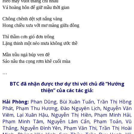
Heo may vuốt thẳng chỉ nhàu
Vá hoàng hôn để giữ mầu thời gian
Chông chênh dệt sợi nắng vàng
Hong chiều xưa với mơ màng giữa đông
Thì thầm cơn gió đơn trông
Lặng thinh một nẻo mưa không ước thề
Mần trầu ngả búp ven đê
Sáo nâu tha cọng rơm khê cuối mùa
…
BTC đã nhận được thơ dự thi với chủ đề “Hướng
thiện” của các tác giả:
Hải Phòng:
Phan Dũng, Bùi Xuân Tuấn, Trần Thị Hồng
Phát, Phạm Thu Hương, Đào Nguyên Lịch, Nguyễn Văn
Viêm, Lại Xuân Hậu, Nguyễn Thị Hiền, Phạm Minh Hải,
Phạm Minh Tâm, Nguyễn Lâm Cẩn, Phạm Toản, Vũ
Thắng, Nguyễn Đình Yên, Phạm Văn Thi, Trần Thị Hoài