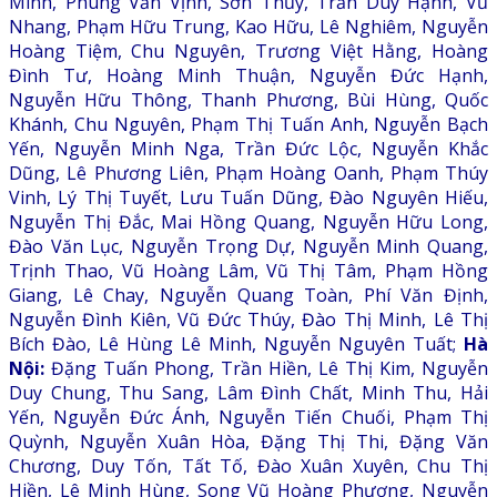
Minh, Phùng Văn Vịnh, Sơn Thủy, Trần Duy Hạnh, Vũ
Nhang, Phạm Hữu Trung, Kao Hữu, Lê Nghiêm, Nguyễn
Hoàng Tiệm, Chu Nguyên, Trương Việt Hằng, Hoàng
Đình Tư, Hoàng Minh Thuận, Nguyễn Đức Hạnh,
Nguyễn Hữu Thông, Thanh Phương, Bùi Hùng, Quốc
Khánh, Chu Nguyên, Phạm Thị Tuấn Anh, Nguyễn Bạch
Yến, Nguyễn Minh Nga, Trần Đức Lộc, Nguyễn Khắc
Dũng, Lê Phương Liên, Phạm Hoàng Oanh, Phạm Thúy
Vinh, Lý Thị Tuyết, Lưu Tuấn Dũng, Đào Nguyên Hiếu,
Nguyễn Thị Đắc, Mai Hồng Quang, Nguyễn Hữu Long,
Đào Văn Lục, Nguyễn Trọng Dự, Nguyễn Minh Quang,
Trịnh Thao, Vũ Hoàng Lâm, Vũ Thị Tâm, Phạm Hồng
Giang, Lê Chay, Nguyễn Quang Toàn, Phí Văn Định,
Nguyễn Đình Kiên, Vũ Đức Thúy, Đào Thị Minh, Lê Thị
Bích Đào, Lê Hùng Lê Minh, Nguyễn Nguyên Tuất;
Hà
Nội:
Đặng Tuấn Phong, Trần Hiền, Lê Thị Kim, Nguyễn
Duy Chung, Thu Sang, Lâm Đình Chất, Minh Thu, Hải
Yến, Nguyễn Đức Ánh, Nguyễn Tiến Chuối, Phạm Thị
Quỳnh, Nguyễn Xuân Hòa, Đặng Thị Thi, Đặng Văn
Chương, Duy Tốn, Tất Tố, Đào Xuân Xuyên, Chu Thị
Hiền, Lê Minh Hùng, Song Vũ Hoàng Phương, Nguyễn