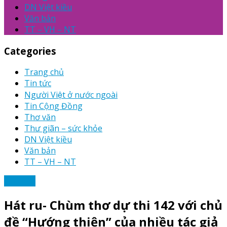
DN Việt kiều
Văn bản
TT – VH – NT
Categories
Trang chủ
Tin tức
Người Việt ở nước ngoài
Tin Cộng Đồng
Thơ văn
Thư giãn – sức khỏe
DN Việt kiều
Văn bản
TT – VH – NT
Thơ văn
Hát ru- Chùm thơ dự thi 142 với chủ
đề “Hướng thiện” của nhiều tác giả