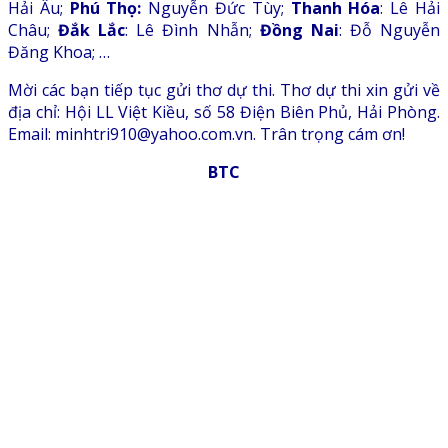
Hải Âu;
Phú Thọ:
Nguyễn Đức Tùy;
Thanh Hóa
: Lê Hải
Châu;
Đắk Lắc
: Lê Đình Nhẫn;
Đồng Nai
: Đỗ Nguyễn
Đăng Khoa; …
Mời các bạn tiếp tục gửi thơ dự thi. Thơ dự thi xin gửi về
địa chỉ: Hội LL Việt Kiều, số 58 Điện Biên Phủ, Hải Phòng.
Email: minhtri910@yahoo.com.vn. Trân trọng cám ơn!
BTC