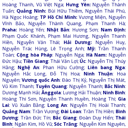
Hoàng Thanh, Vũ Việt Nga;
Hưng Yên:
Nguyễn Thành
Tuấn;
Quảng Ninh:
Bùi Hữu Thiềm, Nguyễn Thái Phú,
Hà Ngọc Hoàng;
TP Hồ Chí Minh:
Vương Miện, Nguyễn
Vĩnh Bảo, Nguyễn Thành Quang, Phạm Thanh Hà;
Praha:
Hoàng Yến;
Nhật Bản
: Hương Sơn;
Nam Định:
Phạm Quốc Khánh, Phạm Mai Hương, Nguyễn Thanh
Hiền, Nguyễn Văn Thái;
Hải Dương:
Nguyễn Huy,
Nguyễn Trác Hùng, Lê Trọng Anh;
Mỹ:
Trần Thanh
Toàn;
Cộng hòa Pháp
: Nguyễn Nga;
Hà Nam:
Nguyễn
Đức Hậu;
Tiền Giang
: Thái Văn Lợi;
Úc
: Nguyễn Thị Thúy
Hằng;
Nghệ An
: Phan Hữu Cường;
Liên bang Nga
:
Nguyễn Hắc Long, Đỗ Thị Hoa;
Ninh Thuận
: Hoa
Nguyên;
Vương quốc Anh
: Đào Thị Kỷ, Nguyễn Thị Mát,
Vũ Kim Thanh;
Tuyên Quang
: Nguyễn Thanh;
Bắc Ninh
:
Dương Mạnh Hải;
Ănggola
: Lương Hải Thuận;
Ninh Bình
:
Hoàng Thi Sơn, Nguyễn Thanh Huyền, Hoàng Thi;
Gia
Lai
: Vũ Xuân Bằng;
Long An
: Nguyễn Thị Hoài Thanh;
Quảng Nam
: Trần Vương;
Đài Loan
: Trần Thị Hiền;
Bình
Dương
: Trần Đức Tín;
Bắc Giang
: Đoàn Duy Hiển;
Thái
Bình
: Ngân Kim, Hồ Vũ;
Sóc Trăng
: Nguyễn Kim Nguyên,