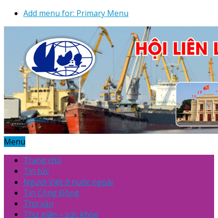
Add menu for: Primary Menu
Menu
Trang chủ
Tin tức
Người Việt ở nước ngoài
Tin Cộng Đồng
Thơ văn
Thư giãn – sức khỏe