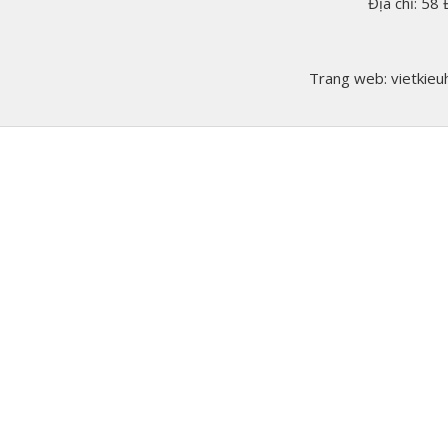
Địa chỉ: 58
Trang web: vietkieuh