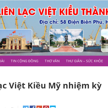
OÀI
TIN CỘNG ĐỒNG
THƠ VĂN
THƯ GIÃN – SỨC KHỎE
lạc Việt Kiều Mỹ nhiệm kỳ