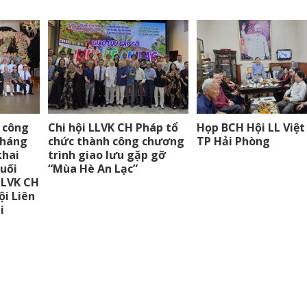
 công
Chi hội LLVK CH Pháp tổ
Họp BCH Hội LL Việt
tháng
chức thành công chương
TP Hải Phòng
khai
trình giao lưu gặp gỡ
cuối
“Mùa Hè An Lạc”
LLVK CH
ội Liên
i