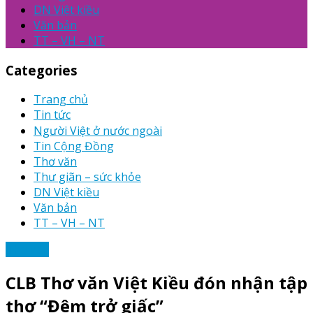
DN Việt kiều
Văn bản
TT – VH – NT
Categories
Trang chủ
Tin tức
Người Việt ở nước ngoài
Tin Cộng Đồng
Thơ văn
Thư giãn – sức khỏe
DN Việt kiều
Văn bản
TT – VH – NT
Thơ văn
CLB Thơ văn Việt Kiều đón nhận tập
thơ “Đêm trở giấc”