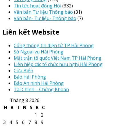
Tin tức hoạt động Hội
(332)
Văn bản Tư liệu Thông báo
(31)
Văn bản- Tư liệu- Thông báo
(7)
Liên kết Website
Cổng thông tin điện tử TP Hải Phòng
Sở Ngoại vụ Hải Phòng
Mặt trận tổ quốc Việt Nam TP Hải Phòng
Liên hiệp các tổ chức hữu nghị Hải Phòng
Cửa Biển
Báo Hải Phòng
Báo An ninh Hải Phòng
Tài Chính – Chứng Khoán
Tháng 8 2026
H
B
T
N
S
B
C
1
2
3
4
5
6
7
8
9