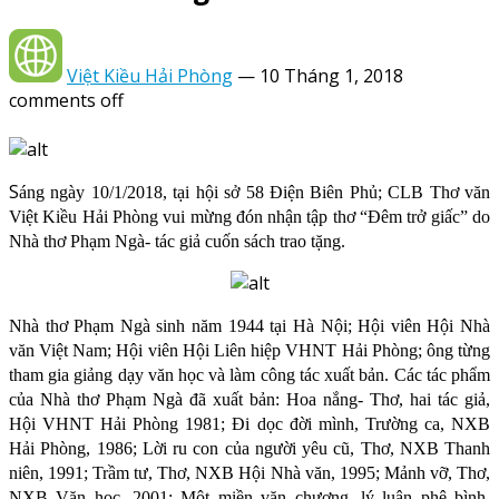
Việt Kiều Hải Phòng
—
10 Tháng 1, 2018
comments off
S
áng ngày 10/1/2018, tại hội sở 58 Điện Biên Phủ; CLB Thơ văn
Việt Kiều Hải Phòng vui mừng đón nhận tập thơ “Đêm trở giấc” do
Nhà thơ Phạm Ngà- tác giả cuốn sách trao tặng.
Nhà thơ Phạm Ngà sinh năm 1944 tại Hà Nội; Hội viên Hội Nhà
văn Việt Nam; Hội viên Hội Liên hiệp VHNT Hải Phòng; ông từng
tham gia giảng dạy văn học và làm công tác xuất bản. Các tác phẩm
của Nhà thơ Phạm Ngà đã xuất bản: Hoa nắng- Thơ, hai tác giả,
Hội VHNT Hải Phòng 1981; Đi dọc đời mình, Trường ca, NXB
Hải Phòng, 1986; Lời ru con của người yêu cũ, Thơ, NXB Thanh
niên, 1991; Trầm tư, Thơ, NXB Hội Nhà văn, 1995; Mảnh vỡ, Thơ,
NXB Văn học, 2001; Một miền văn chương, lý luận phê bình,