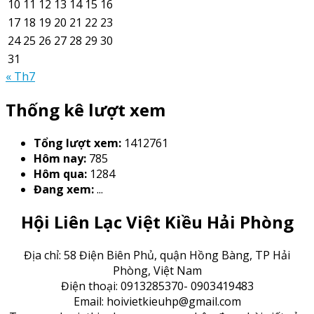
10
11
12
13
14
15
16
17
18
19
20
21
22
23
24
25
26
27
28
29
30
31
« Th7
Thống kê lượt xem
Tổng lượt xem:
1412761
Hôm nay:
785
Hôm qua:
1284
Đang xem:
...
Hội Liên Lạc Việt Kiều Hải Phòng
Địa chỉ: 58 Điện Biên Phủ, quận Hồng Bàng, TP Hải
Phòng, Việt Nam
Điện thoại: 0913285370- 0903419483
Email: hoivietkieuhp@gmail.com