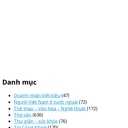
Danh mục
Doanh nhân Việt kiều
(47)
Người Việt Nam ở nước ngoài
(72)
Thể thao – Văn hóa – Nghệ thuật
(172)
Thơ văn
(636)
Thư giãn – sức khỏe
(76)
Tin Cộng Đồng
(170)