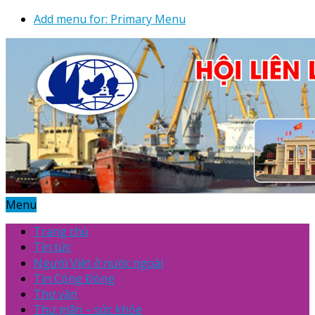
Add menu for: Primary Menu
Menu
Trang chủ
Tin tức
Người Việt ở nước ngoài
Tin Cộng Đồng
Thơ văn
Thư giãn – sức khỏe