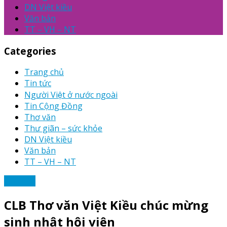
DN Việt kiều
Văn bản
TT – VH – NT
Categories
Trang chủ
Tin tức
Người Việt ở nước ngoài
Tin Cộng Đồng
Thơ văn
Thư giãn – sức khỏe
DN Việt kiều
Văn bản
TT – VH – NT
Thơ văn
CLB Thơ văn Việt Kiều chúc mừng
sinh nhật hội viên