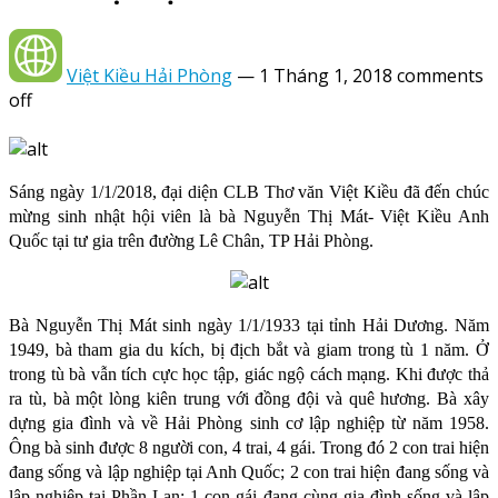
Việt Kiều Hải Phòng
—
1 Tháng 1, 2018
comments
off
Sáng ngày 1/1/2018, đại diện CLB Thơ văn Việt Kiều đã đến chúc
mừng sinh nhật hội viên là bà Nguyễn Thị Mát- Việt Kiều Anh
Quốc tại tư gia trên đường Lê Chân, TP Hải Phòng.
Bà Nguyễn Thị Mát sinh ngày 1/1/1933 tại tỉnh Hải Dương. Năm
1949, bà tham gia du kích, bị địch bắt và giam trong tù 1 năm. Ở
trong tù bà vẫn tích cực học tập, giác ngộ cách mạng. Khi được thả
ra tù, bà một lòng kiên trung với đồng đội và quê hương. Bà xây
dựng gia đình và về Hải Phòng sinh cơ lập nghiệp từ năm 1958.
Ông bà sinh được 8 người con, 4 trai, 4 gái. Trong đó 2 con trai hiện
đang sống và lập nghiệp tại Anh Quốc; 2 con trai hiện đang sống và
lập nghiệp tại Phần Lan; 1 con gái đang cùng gia đình sống và lập