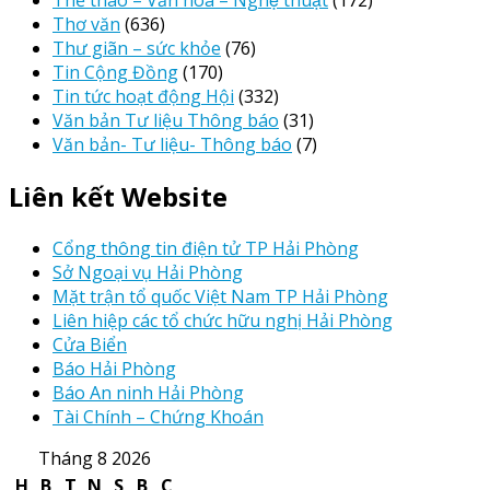
Thơ văn
(636)
Thư giãn – sức khỏe
(76)
Tin Cộng Đồng
(170)
Tin tức hoạt động Hội
(332)
Văn bản Tư liệu Thông báo
(31)
Văn bản- Tư liệu- Thông báo
(7)
Liên kết Website
Cổng thông tin điện tử TP Hải Phòng
Sở Ngoại vụ Hải Phòng
Mặt trận tổ quốc Việt Nam TP Hải Phòng
Liên hiệp các tổ chức hữu nghị Hải Phòng
Cửa Biển
Báo Hải Phòng
Báo An ninh Hải Phòng
Tài Chính – Chứng Khoán
Tháng 8 2026
H
B
T
N
S
B
C