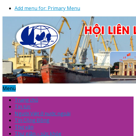
Add menu for: Primary Menu
Menu
Trang chủ
Tin tức
Người Việt ở nước ngoài
Tin Cộng Đồng
Thơ văn
Thư giãn – sức khỏe