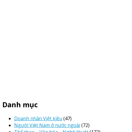
Danh mục
Doanh nhân Việt kiều
(47)
Người Việt Nam ở nước ngoài
(72)
Thể thao – Văn hóa – Nghệ thuật
(172)