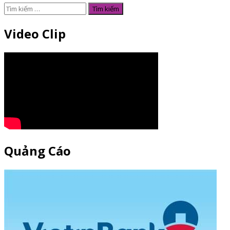
Tìm
kiếm
cho:
Video Clip
Quảng Cáo