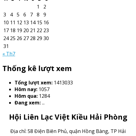
1
2
3
4
5
6
7
8
9
10
11
12
13
14
15
16
17
18
19
20
21
22
23
24
25
26
27
28
29
30
31
« Th7
Thống kê lượt xem
Tổng lượt xem:
1413033
Hôm nay:
1057
Hôm qua:
1284
Đang xem:
...
Hội Liên Lạc Việt Kiều Hải Phòng
Địa chỉ: 58 Điện Biên Phủ, quận Hồng Bàng, TP Hải