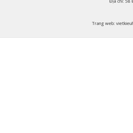
Địa chỉ: 58
Trang web: vietkieuh