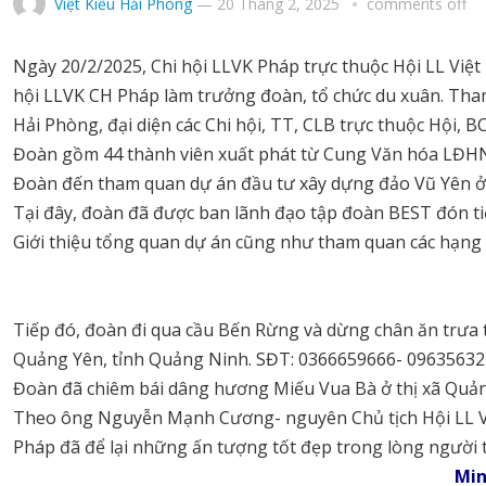
Việt Kiều Hải Phòng
—
20 Tháng 2, 2025
comments off
Ngày 20/2/2025, Chi hội LLVK Pháp trực thuộc Hội LL Việt
hội LLVK CH Pháp làm trưởng đoàn, tổ chức du xuân. Tham
Hải Phòng, đại diện các Chi hội, TT, CLB trực thuộc Hội, 
Đoàn gồm 44 thành viên xuất phát từ Cung Văn hóa LĐHN 
Đoàn đến tham quan dự án đầu tư xây dựng đảo Vũ Yên 
Tại đây, đoàn đã được ban lãnh đạo tập đoàn BEST đón tiế
Giới thiệu tổng quan dự án cũng như tham quan các hạng
Tiếp đó, đoàn đi qua cầu Bến Rừng và dừng chân ăn trưa 
Quảng Yên, tỉnh Quảng Ninh. SĐT: 0366659666- 09635632
Đoàn đã chiêm bái dâng hương Miếu Vua Bà ở thị xã Quản
Theo ông Nguyễn Mạnh Cương- nguyên Chủ tịch Hội LL Vi
Pháp đã để lại những ấn tượng tốt đẹp trong lòng người 
Min