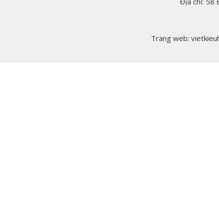
Địa chỉ: 58
Trang web: vietkieuh